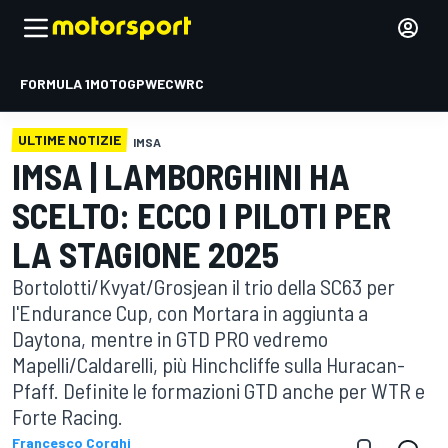
FORMULA 1
MOTOGP
WEC
WRC
ULTIME NOTIZIE
IMSA
IMSA | LAMBORGHINI HA
SCELTO: ECCO I PILOTI PER
LA STAGIONE 2025
Bortolotti/Kvyat/Grosjean il trio della SC63 per
l'Endurance Cup, con Mortara in aggiunta a
Daytona, mentre in GTD PRO vedremo
Mapelli/Caldarelli, più Hinchcliffe sulla Huracan-
Pfaff. Definite le formazioni GTD anche per WTR e
Forte Racing.
Francesco Corghi