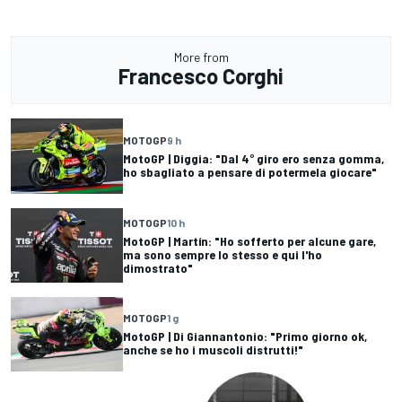
More from
Francesco Corghi
MOTOGP
9 h
MotoGP | Diggia: "Dal 4° giro ero senza gomma,
ho sbagliato a pensare di potermela giocare"
MOTOGP
10 h
MotoGP | Martín: "Ho sofferto per alcune gare,
ma sono sempre lo stesso e qui l'ho
dimostrato"
MOTOGP
1 g
MotoGP | Di Giannantonio: "Primo giorno ok,
anche se ho i muscoli distrutti!"