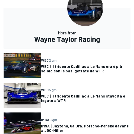
More from
Wayne Taylor Racing
WEC
2 gm
WEC | Il tridente Cadillac a Le Mans ora è più
solido con le basi gettate da WTR
WEC
5 gm
WEC | Il tridente Cadillac a Le Mans stavolta è
legato a WTR
IMSA
6 gm
IMSA | Daytona, 6a Ora: Porsche-Penske davanti
a JDC-Miller