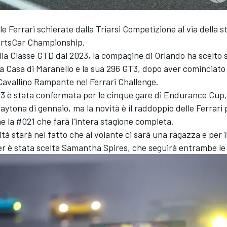
e Ferrari schierate dalla Triarsi Competizione al via della 
ortsCar Championship.
ella Classe GTD dal 2023, la compagine di Orlando ha scelto 
a Casa di Maranello e la sua 296 GT3, dopo aver cominciat
Cavallino Rampante nel Ferrari Challenge.
3 è stata confermata per le cinque gare di Endurance Cup,
Daytona di gennaio, ma la novità è il raddoppio delle Ferrari
e la #021 che farà l'intera stagione completa.
ità starà nel fatto che al volante ci sarà una ragazza e per il
 è stata scelta Samantha Spires, che seguirà entrambe le