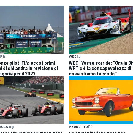
17 h
WEC
1 g
nze piloti FIA: ecco i primi
WEC | Vosse sorride: "Ora in 
 di chi andrà in revisione di
WRT c'è la consapevolezza di
egoria per il 2027
cosa stiamo facendo"
ULA 1
1 g
PRODOTTO
| Ceccarelli: "Vasseur non deve
La spider italiana nata per