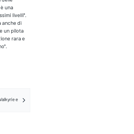
 è una
mi livelli".
a anche di
e un pilota
ione rara e
no".
alkyrie e