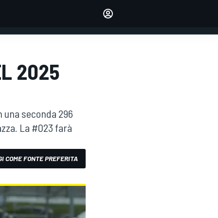
dei tuoi piloti preferiti
Fai sentire la tua voce
commentando l'articolo
ACCEDI
EDIZIONE
EL 2025
ITALIA
on una seconda 296
gazza. La #023 farà
I COME FONTE PREFERITA