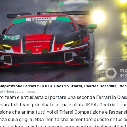
ompetizione Ferrari 296 GT3: Onofrio Triarsi, Charles Scardina, Ric
tad / Motorsport Images
tro team è entusiasta di portare una seconda Ferrari in Cla
hiarato il team principal e attuale pilota IMSA, Onofrio Triar
ione che anima tutti noi di Triarsi Competizione e l'espans
za sulla griglia IMSA non fa che alimentare questo entusia
e, vedere il nostro team crescere mentre si spinge ai limiti