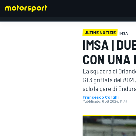
ULTIME NOTIZIE
IMSA
IMSA | DU
FORMULA 1
CON UNA 
La squadra di Orland
GT3 griffata del #021
solo le gare di Endur
Francesco Corghi
Pubblicato:
6 ott 2024, 14:47