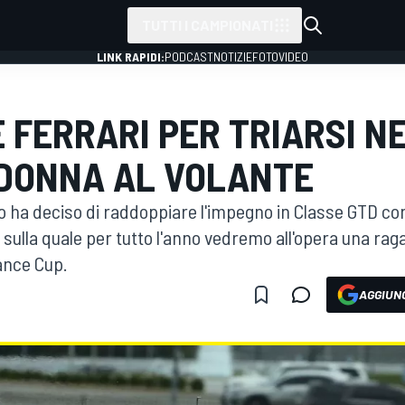
TUTTI I CAMPIONATI
LINK RAPIDI:
PODCAST
NOTIZIE
FOTO
VIDEO
E FERRARI PER TRIARSI N
DONNA AL VOLANTE
o ha deciso di raddoppiare l'impegno in Classe GTD c
, sulla quale per tutto l'anno vedremo all'opera una ra
ance Cup.
AGGIUNG