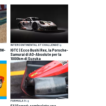
INTERCONTINENTAL GT CHALLENGE
1 g
BMW-
IGTC | Ecco Bushi Rex, la Porsche-
Samurai di AO-Absolute per la
1000km di Suzuka
FORMULA 1
4 g
F1 | Ferrari: cominciata una