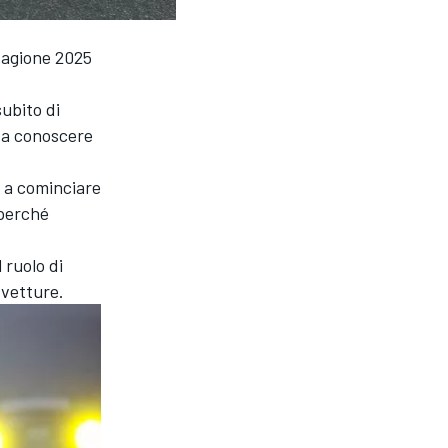
stagione 2025
subito di
o a conoscere
 a cominciare
 perché
 ruolo di
 vetture.