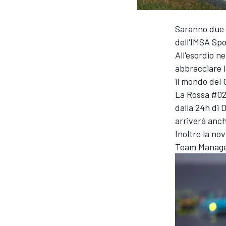
Saranno due l
dell'IMSA Sp
All'esordio n
abbracciare l
il mondo del 
La Rossa #02
dalla 24h di 
arriverà anch
Inoltre la nov
Team Manager
MONOPOSTO