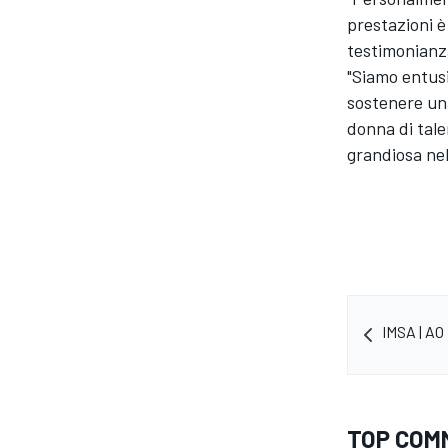
prestazioni è
testimonianza
"Siamo entusi
sostenere una
donna di tal
grandiosa nel
IMSA | AO
ENDURANCE/GT
TOP COM