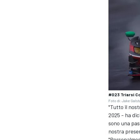
#023 Triarsi C
Foto di: Jake Gals
"Tutto il nos
2025 - ha dic
sono una pass
nostra presen
"Personalment