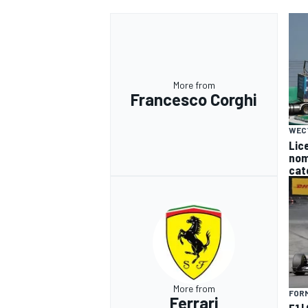
More from
Francesco Corghi
WEC
Lice
nomi
cat
RALLY
More from
FORM
Ferrari
F1 