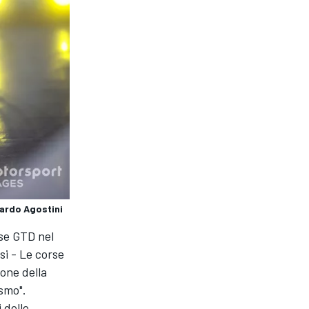
cardo Agostini
sse GTD nel
si - Le corse
ione della
smo".
 delle