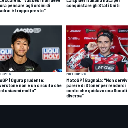
ra pensare agli ordini di
conquistare gli Stati Uniti
adra: è troppo presto"
OGP
11 h
MOTOGP
12 h
oGP | Ogura prudente:
MotoGP | Bagnaia: "Non serviva
lverstone non è un circuito che
parere di Stoner per rendersi
entusiasmi molto"
conto che guidavo una Ducati
diversa"