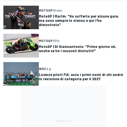
MOTOGP
10 min
MotoGP | Martín: "Ho sofferto per alcune gare,
ma sono sempre lo stesso e qui l'ho
dimostrato"
MOTOGP
23 h
MotoGP | Di Giannantonio: "Primo giorno ok,
anche se ho i muscoli distrutti!"
WEC
2 g
Licenze piloti FIA: ecco i primi nomi di chi andrà
in revisione di categoria per il 2027