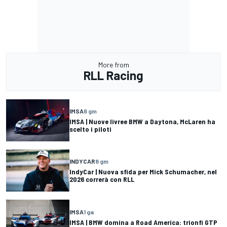
More from
RLL Racing
IMSA
6 gm
IMSA | Nuove livree BMW a Daytona, McLaren ha
scelto i piloti
INDYCAR
8 gm
IndyCar | Nuova sfida per Mick Schumacher, nel
2026 correrà con RLL
IMSA
1 ga
IMSA | BMW domina a Road America: trionfi GTP