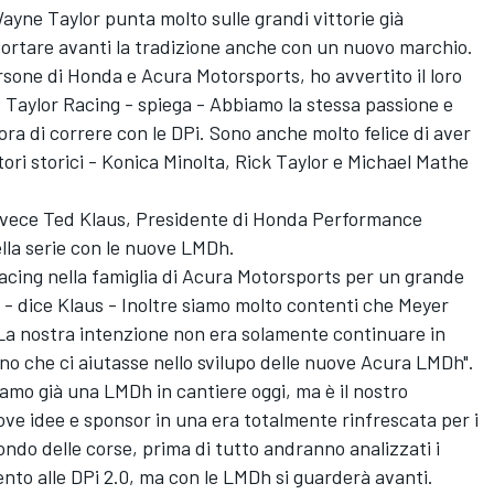
ayne Taylor punta molto sulle grandi vittorie già
 portare avanti la tradizione anche con un nuovo marchio.
one di Honda e Acura Motorsports, ho avvertito il loro
e Taylor Racing - spiega - Abbiamo la stessa passione e
'ora di correre con le DPi. Sono anche molto felice di aver
tori storici - Konica Minolta, Rick Taylor e Michael Mathe
nvece Ted Klaus, Presidente di Honda Performance
lla serie con le nuove LMDh.
acing nella famiglia di Acura Motorsports per un grande
 - dice Klaus - Inoltre siamo molto contenti che Meyer
 La nostra intenzione non era solamente continuare in
o che ci aiutasse nello svilupo delle nuove Acura LMDh".
mo già una LMDh in cantiere oggi, ma è il nostro
ve idee e sponsor in una era totalmente rinfrescata per i
ondo delle corse, prima di tutto andranno analizzati i
nto alle DPi 2.0, ma con le LMDh si guarderà avanti.