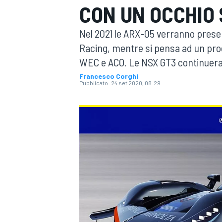
CON UN OCCHIO
MOTOGP
WEC
Nel 2021 le ARX-05 verranno prese
Racing, mentre si pensa ad un prog
WEC e ACO. Le NSX GT3 continueran
Francesco Corghi
Pubblicato:
24 set 2020, 08:29
WRC