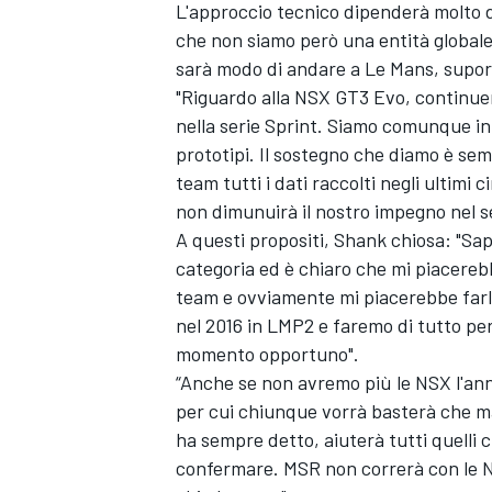
L'approccio tecnico dipenderà molto d
che non siamo però una entità globale,
sarà modo di andare a Le Mans, supor
"Riguardo alla NSX GT3 Evo, continue
nella serie Sprint. Siamo comunque in
prototipi. Il sostegno che diamo è sem
team tutti i dati raccolti negli ultim
non dimunuirà il nostro impegno nel se
A questi propositi, Shank chiosa: "Sa
categoria ed è chiaro che mi piacereb
team e ovviamente mi piacerebbe farlo
nel 2016 in LMP2 e faremo di tutto pe
momento opportuno".
“Anche se non avremo più le NSX l'ann
per cui chiunque vorrà basterà che ma
MONOMARCA
ha sempre detto, aiuterà tutti quelli 
confermare. MSR non correrà con le NS