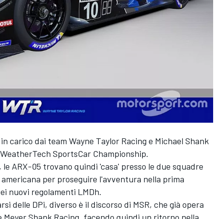
 in carico dai team Wayne Taylor Racing e Michael Shank
SA WeatherTech SportsCar Championship.
 le ARX-05 trovano quindi 'casa' presso le due squadre
e americana per proseguire l'avventura nella prima
 dei nuovi regolamenti LMDh.
i delle DPi, diverso è il discorso di MSR, che già opera
 Meyer Shank Racing, facendo quindi un ritorno nella