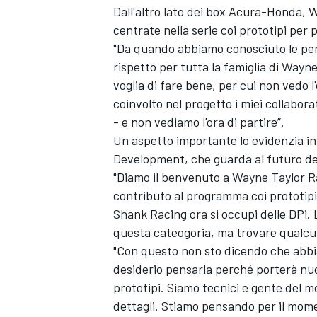
Dall'altro lato dei box Acura-Honda, W
centrate nella serie coi prototipi per
"Da quando abbiamo conosciuto le pers
rispetto per tutta la famiglia di Wayn
voglia di fare bene, per cui non vedo l
coinvolto nel progetto i miei collabora
- e non vediamo l'ora di partire”.
Un aspetto importante lo evidenzia i
Development, che guarda al futuro de
"Diamo il benvenuto a Wayne Taylor R
contributo al programma coi prototipi
Shank Racing ora si occupi delle DPi.
questa cateogoria, ma trovare qualcun
"Con questo non sto dicendo che abbia
ENDURANCE/GT
desiderio pensarla perché porterà nuo
prototipi. Siamo tecnici e gente del m
dettagli. Stiamo pensando per il mome