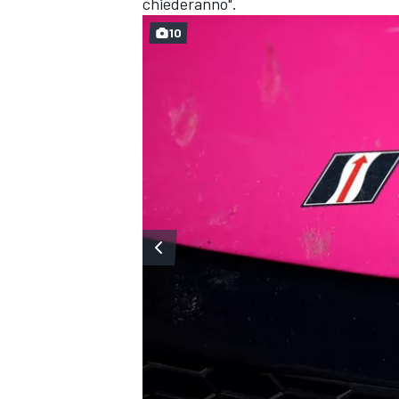
chiederanno".
10
RALLY