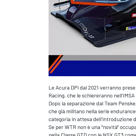
Le Acura DPi dal 2021 verranno prese
Racing, che le schiereranno nell'IM
Dopo la separazione dal Team Penske,
che già militano nella serie enduranc
categoria in attesa dell'introduzione
Se per WTR non è una "novità" occupars
MONOPOSTO
nella Classe GTD con le NSX GT3 come