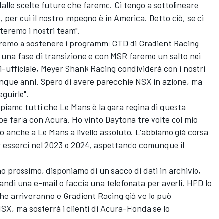
alle scelte future che faremo. Ci tengo a sottolineare
 per cui il nostro impegno è in America. Detto ciò, se ci
teremo i nostri team".
remo a sostenere i programmi GTD di Gradient Racing
 una fase di transizione e con MSR faremo un salto nei
i-ufficiale, Meyer Shank Racing condividerà con i nostri
i cinque anni. Spero di avere parecchie NSX in azione, ma
guirle".
ppiamo tutti che Le Mans è la gara regina di questa
be farla con Acura. Ho vinto Daytona tre volte col mio
 anche a Le Mans a livello assoluto. L'abbiamo già corsa
r esserci nel 2023 o 2024, aspettando comunque il
o prossimo, disponiamo di un sacco di dati in archivio,
ndi una e-mail o faccia una telefonata per averli. HPD lo
che arriveranno e Gradient Racing già ve lo può
X, ma sosterrà i clienti di Acura-Honda se lo