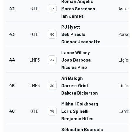
Roman Angelis
42
GTD
Marco Sorensen
Aston 
27
Ian James
PJ Hyett
43
GTD
Seb Priaulx
Porsche
80
Gunnar Jeannette
Lance Willsey
44
LMP3
Joao Barbosa
Ligier
33
Nicolas Pino
Ari Balogh
45
LMP3
Garrett Grist
Ligier
30
Dakota Dickerson
Mikhail Goikhberg
46
GTD
Loris Spinelli
Lambor
78
Benjamin Hites
Sébastien Bourdais