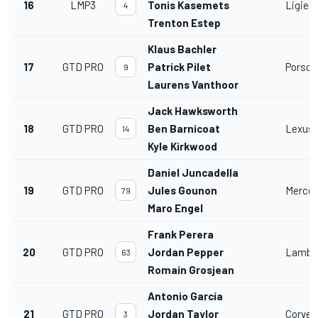
16
LMP3
Tonis Kasemets
Ligier
4
Trenton Estep
Klaus Bachler
17
GTD PRO
Patrick Pilet
Porsche
9
Laurens Vanthoor
Jack Hawksworth
18
GTD PRO
Ben Barnicoat
Lexus 
14
Kyle Kirkwood
Daniel Juncadella
19
GTD PRO
Jules Gounon
Merce
79
Maro Engel
Frank Perera
20
GTD PRO
Jordan Pepper
Lambor
63
Romain Grosjean
Antonio García
21
GTD PRO
Jordan Taylor
Corvet
3