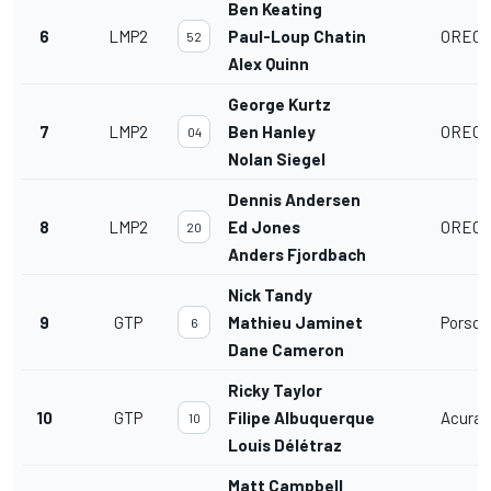
Ben Keating
6
LMP2
Paul-Loup Chatin
ORECA
52
Alex Quinn
George Kurtz
7
LMP2
Ben Hanley
ORECA
04
Nolan Siegel
Dennis Andersen
8
LMP2
Ed Jones
ORECA
20
Anders Fjordbach
Nick Tandy
9
GTP
Mathieu Jaminet
Porsch
6
Dane Cameron
Ricky Taylor
10
GTP
Filipe Albuquerque
Acura 
10
Louis Délétraz
Matt Campbell