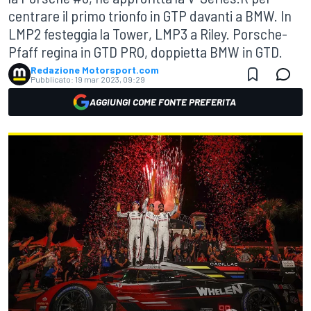
centrare il primo trionfo in GTP davanti a BMW. In
LMP2 festeggia la Tower, LMP3 a Riley. Porsche-
Pfaff regina in GTD PRO, doppietta BMW in GTD.
Redazione Motorsport.com
Pubblicato:
19 mar 2023, 09:29
AGGIUNGI COME FONTE PREFERITA