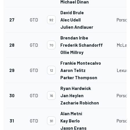
Michael Dinan
David Brule
27
GTD
Alec Udell
Porsche
92
Julien Andlauer
Brendan Iribe
28
GTD
Frederik Schandorff
McLare
70
Ollie Millroy
Frankie Montecalvo
29
GTD
Aaron Telitz
Lexus 
12
Parker Thompson
Ryan Hardwick
30
GTD
Jan Heylen
Porsche
16
Zacharie Robichon
Alan Metni
31
GTD
Kay Berlo
Porsche
91
Jaxon Evans