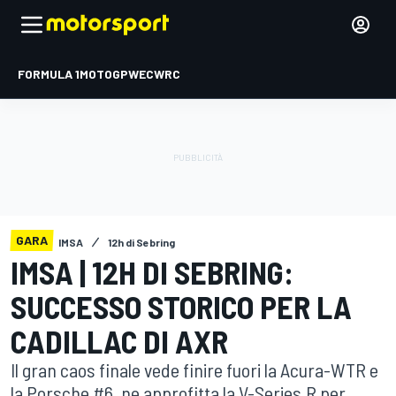
FORMULA 1
MOTOGP
WEC
WRC
GARA
IMSA
12h di Sebring
IMSA | 12H DI SEBRING:
SUCCESSO STORICO PER LA
CADILLAC DI AXR
Il gran caos finale vede finire fuori la Acura-WTR e
la Porsche #6, ne approfitta la V-Series.R per