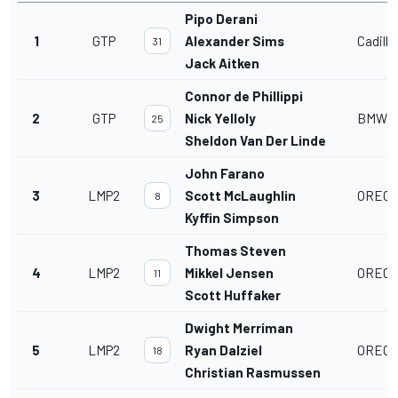
Pipo Derani
1
GTP
Alexander Sims
Cadilla
31
Jack Aitken
Connor de Phillippi
2
GTP
Nick Yelloly
BMW M 
25
Sheldon Van Der Linde
John Farano
3
LMP2
Scott McLaughlin
ORECA
8
Kyffin Simpson
Thomas Steven
4
LMP2
Mikkel Jensen
ORECA
11
Scott Huffaker
Dwight Merriman
5
LMP2
Ryan Dalziel
ORECA
18
Christian Rasmussen