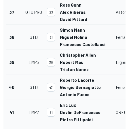
Ross Gunn
37
GTD PRO
Alex Riberas
Aston 
23
David Pittard
Simon Mann
38
GTD
Miguel Molina
Ferrar
21
Francesco Castellacci
Christopher Allen
39
LMP3
Robert Mau
Ligier
38
Tristan Nunez
Roberto Lacorte
40
GTD
Giorgio Sernagiotto
Ferrar
47
Antonio Fuoco
Eric Lux
41
LMP2
Devlin DeFrancesco
ORECA
51
Pietro Fittipaldi