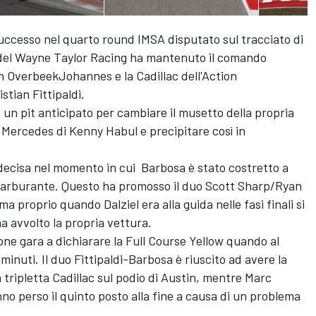
successo nel quarto round IMSA disputato sul tracciato di
c del Wayne Taylor Racing ha mantenuto il comando
 OverbeekJohannes e la Cadillac dell'Action
stian Fittipaldi.
 un pit anticipato per cambiare il musetto della propria
 Mercedes di Kenny Habul e precipitare così in
 decisa nel momento in cui Barbosa è stato costretto a
 carburante. Questo ha promosso il duo Scott Sharp/Ryan
ma proprio quando Dalziel era alla guida nelle fasi finali si
ha avvolto la propria vettura.
one gara a dichiarare la Full Course Yellow quando al
inuti. Il duo Fittipaldi-Barbosa è riuscito ad avere la
tripletta Cadillac sul podio di Austin, mentre Marc
 perso il quinto posto alla fine a causa di un problema