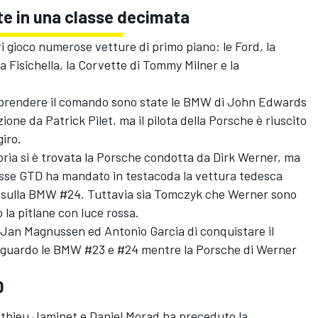
tte in una classe decimata
i gioco numerose vetture di primo piano: le Ford, la
a Fisichella, la Corvette di Tommy Milner e la
 prendere il comando sono state le BMW di John Edwards
ione da Patrick Pilet, ma il pilota della Porsche è riuscito
iro.
oria si è trovata la Porsche condotta da Dirk Werner, ma
lasse GTD ha mandato in testacoda la vettura tedesca
 sulla BMW #24. Tuttavia sia Tomczyk che Werner sono
 la pitlane con luce rossa.
 Jan Magnussen ed Antonio Garcia di conquistare il
raguardo le BMW #23 e #24 mentre la Porsche di Werner
D
Mathieu Jaminet e Daniel Morad ha preceduto la