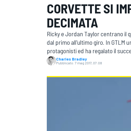
CORVETTE SI IM
MOTOGP
WEC
DECIMATA
Ricky e Jordan Taylor centrano il
dal primo all'ultimo giro. In GTLM 
protagonisti ed ha regalato il suc
Charles Bradley
Pubblicato:
7 mag 2017, 07:08
WRC