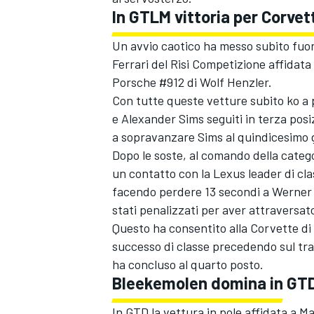
In GTLM vittoria per Corve
Un avvio caotico ha messo subito fuor
Ferrari del Risi Competizione affidata 
Porsche #912 di Wolf Henzler.
Con tutte queste vetture subito ko a
e Alexander Sims seguiti in terza posiz
a sopravanzare Sims al quindicesimo g
Dopo le soste, al comando della categ
un contatto con la Lexus leader di c
facendo perdere 13 secondi a Werner
stati penalizzati per aver attraversato
Questo ha consentito alla Corvette di
successo di classe precedendo sul t
ENDURANCE/GT
ha concluso al quarto posto.
Bleekemolen domina in GT
In GTD la vettura in pole affidata a 