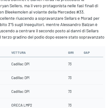
n Sellers, ma il vero protagonista nelle fasi finali di
oen Bleekemolen al volante della Mercedes #33.
cellente riuscendo a sopravanzare Sellars e Morad per
to 3''5 sugli inseguitori, mentre Alessandro Balzan è
iuscendo a centrare il secondo posto ai danni di Sellars
l terzo gradino del podio dopo essere stato sopravanzato
VETTURA
GIRI
GAP
Cadillac DPi
73
Cadillac DPi
73
Cadillac DPi
73
ORECA LMP2
73