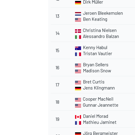
Dirk Müller
Jeroen Bleekemolen
13
Ben Keating
Christina Nielsen
14
Alessandro Balzan
Kenny Habul
15
Tristan Vautier
Bryan Sellers
16
Madison Snow
Bret Curtis
17
Jens Klingmann
Cooper MacNeil
18
Gunnar Jeannette
Daniel Morad
19
Mathieu Jaminet
Jörg Bergmeister