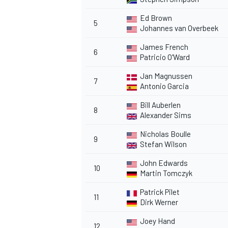
Ed Brown
5
Johannes van Overbeek
James French
6
Patricio O'Ward
Jan Magnussen
7
Antonio Garcia
Bill Auberlen
8
Alexander Sims
Nicholas Boulle
9
Stefan Wilson
John Edwards
10
Martin Tomczyk
Patrick Pilet
11
RALLY
Dirk Werner
Joey Hand
12