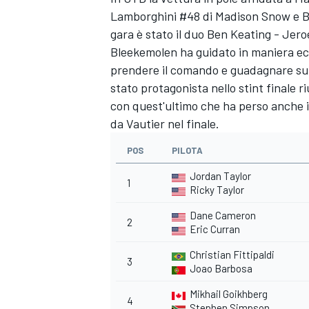
Lamborghini #48 di Madison Snow e Brya
gara è stato il duo Ben Keating - Jer
Bleekemolen ha guidato in maniera ec
prendere il comando e guadagnare subi
stato protagonista nello stint finale r
con quest'ultimo che ha perso anche i
da Vautier nel finale.
POS
PILOTA
Jordan Taylor
1
Ricky Taylor
Dane Cameron
2
Eric Curran
Christian Fittipaldi
3
MONOMARCA
Joao Barbosa
Mikhail Goikhberg
4
Stephen Simpson