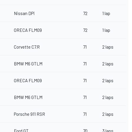
Nissan DPi
72
1 lap
ORECA FLM09
72
1 lap
Corvette C7.R
71
2 laps
BMW M6 GTLM
71
2 laps
ORECA FLM09
71
2 laps
BMW M6 GTLM
71
2 laps
Porsche 911 RSR
71
2 laps
Ford GT
70
3 laps