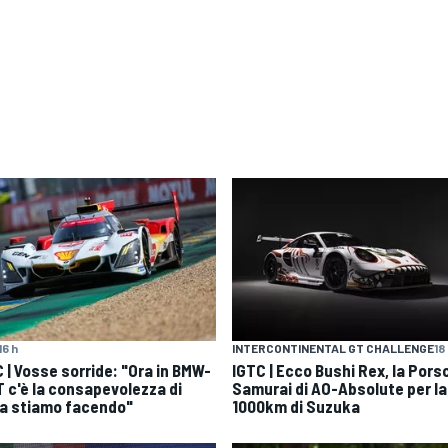
16 h
INTERCONTINENTAL GT CHALLENGE
18
 | Vosse sorride: "Ora in BMW-
IGTC | Ecco Bushi Rex, la Pors
 c'è la consapevolezza di
Samurai di AO-Absolute per la
a stiamo facendo"
1000km di Suzuka