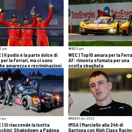
2 gm
WEC
3 gm
| Il podio è la parte dolce di
WEC | Top10 amara per la Ferrar
per la Ferrari, ma ci sono
AF: rimonta sfumata per una
he amarezza e recriminazioni
scelta sbagliata
1 gm
IMSA
16 dic 2022
| Si riaccende la Isotta
IMSA | Marciello alla 24h di
schini: Shakedown a Padova
Daytona con High Class Racin