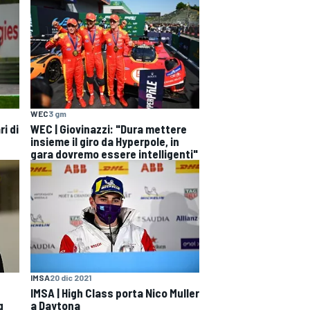
WEC
3 gm
i di
WEC | Giovinazzi: "Dura mettere
insieme il giro da Hyperpole, in
gara dovremo essere intelligenti"
IMSA
20 dic 2021
IMSA | High Class porta Nico Muller
g
a Daytona