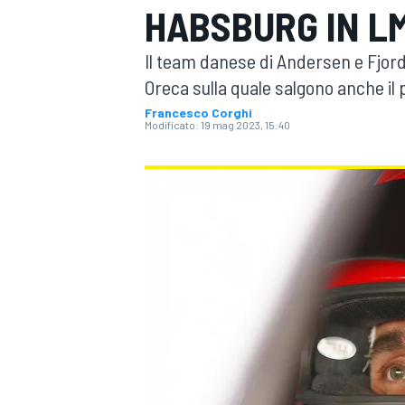
HABSBURG IN L
MOTOGP
WEC
Il team danese di Andersen e Fjordb
Oreca sulla quale salgono anche il 
Francesco Corghi
Modificato:
19 mag 2023, 15:40
WRC