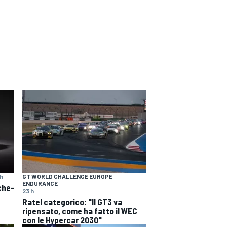
 h
GT WORLD CHALLENGE EUROPE
ENDURANCE
che-
23 h
Ratel categorico: "Il GT3 va
ripensato, come ha fatto il WEC
con le Hypercar 2030"