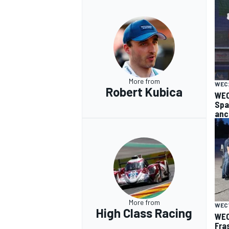
More from
WEC
Robert Kubica
WEC 
Spa 
anc
More from
WEC
High Class Racing
WEC 
Fra