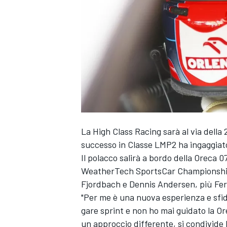
La High Class Racing sarà al via della 
successo in Classe LMP2 ha ingaggiat
Il polacco salirà a bordo della Oreca 
WeatherTech SportsCar Championship c
Fjordbach e Dennis Andersen, più Fe
"Per me è una nuova esperienza e sfid
gare sprint e non ho mai guidato la O
MONOPOSTO
un approccio differente, si condivide