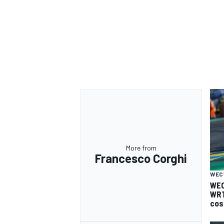
More from
Francesco Corghi
WEC
WEC
WRT
RALLY
cos