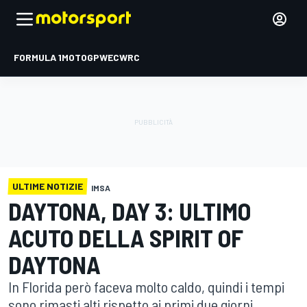
FORMULA 1
MOTOGP
WEC
WRC
ULTIME NOTIZIE
IMSA
DAYTONA, DAY 3: ULTIMO
ACUTO DELLA SPIRIT OF
DAYTONA
In Florida però faceva molto caldo, quindi i tempi
sono rimasti alti rispetto ai primi due giorni