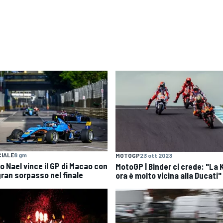
IALE
8 gm
MOTOGP
23 ott 2023
o Nael vince il GP di Macao con
MotoGP | Binder ci crede: "La
gran sorpasso nel finale
ora è molto vicina alla Ducati"