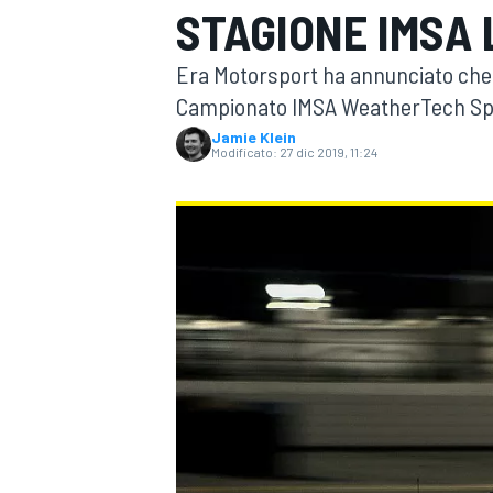
STAGIONE IMSA
MOTOGP
WEC
Era Motorsport ha annunciato che
Campionato IMSA WeatherTech Sport
Jamie Klein
Modificato:
27 dic 2019, 11:24
WRC