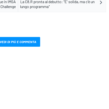
e in IMSA
La C8.R pronta al debutto: "E' solida, ma c'è un
t Challenge
lungo programma"
VEDI DI PIÙ E COMMENTA