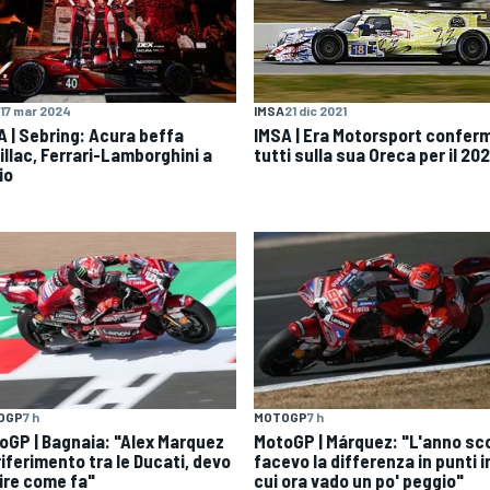
17 mar 2024
IMSA
21 dic 2021
A | Sebring: Acura beffa
IMSA | Era Motorsport confer
illac, Ferrari-Lamborghini a
tutti sulla sua Oreca per il 20
io
MOTOGP
7 h
OGP
7 h
MotoGP | Márquez: "L'anno sc
oGP | Bagnaia: "Alex Marquez
facevo la differenza in punti i
 riferimento tra le Ducati, devo
cui ora vado un po' peggio"
ire come fa"