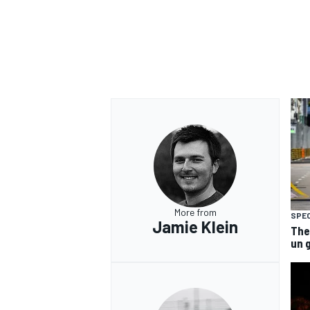
More from
SPEC
Jamie Klein
The
un 
MONOMARCA