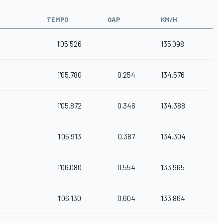
TEMPO
GAP
KM/H
1'05.526
135.098
1'05.780
0.254
134.576
1'05.872
0.346
134.388
1'05.913
0.387
134.304
1'06.080
0.554
133.965
1'06.130
0.604
133.864