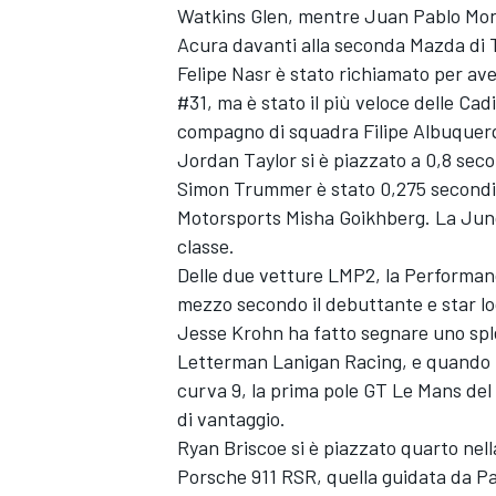
Watkins Glen, mentre Juan Pablo Monto
Acura davanti alla seconda Mazda di 
Felipe Nasr è stato richiamato per aver
#31, ma è stato il più veloce delle Ca
compagno di squadra Filipe Albuquer
Jordan Taylor si è piazzato a 0,8 sec
Simon Trummer è stato 0,275 secondi 
Motorsports Misha Goikhberg. La Junco
classe.
Delle due vetture LMP2, la Performan
mezzo secondo il debuttante e star lo
Jesse Krohn ha fatto segnare uno spl
Letterman Lanigan Racing, e quando i
curva 9, la prima pole GT Le Mans del
di vantaggio.
Ryan Briscoe si è piazzato quarto nell
Porsche 911 RSR, quella guidata da Pat