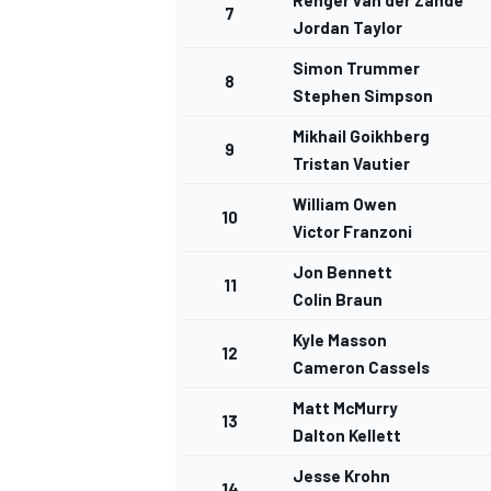
Renger van der Zande
7
Jordan Taylor
Simon Trummer
8
Stephen Simpson
Mikhail Goikhberg
9
Tristan Vautier
William Owen
10
Victor Franzoni
Jon Bennett
11
Colin Braun
Kyle Masson
12
Cameron Cassels
Matt McMurry
13
RALLY
Dalton Kellett
Jesse Krohn
14