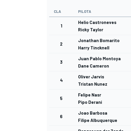
CLA
PILOTA
Helio Castroneves
1
Ricky Taylor
Jonathan Bomarito
2
Harry Tincknell
Juan Pablo Montoya
3
Dane Cameron
Oliver Jarvis
4
Tristan Nunez
Felipe Nasr
5
Pipo Derani
MONOMARCA
Joao Barbosa
6
Filipe Albuquerque