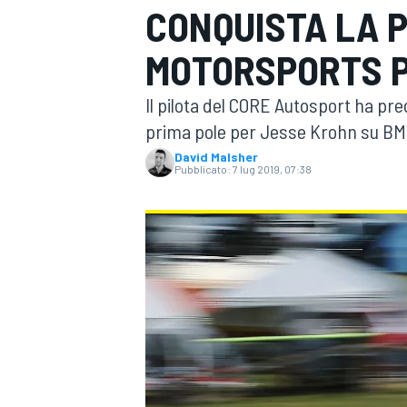
CONQUISTA LA P
MOTOGP
WEC
MOTORSPORTS 
Il pilota del CORE Autosport ha pre
prima pole per Jesse Krohn su B
David Malsher
Pubblicato:
7 lug 2019, 07:38
WRC