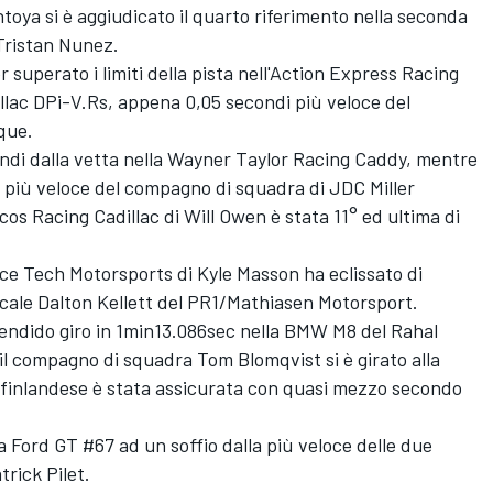
ya si è aggiudicato il quarto riferimento nella seconda
Tristan Nunez.
 superato i limiti della pista nell'Action Express Racing
dillac DPi-V.Rs, appena 0,05 secondi più veloce del
que.
ondi dalla vetta nella Wayner Taylor Racing Caddy, mentre
più veloce del compagno di squadra di JDC Miller
s Racing Cadillac di Will Owen è stata 11° ed ultima di
ce Tech Motorsports di Kyle Masson ha eclissato di
cale Dalton Kellett del PR1/Mathiasen Motorsport.
endido giro in 1min13.086sec nella BMW M8 del Rahal
l compagno di squadra Tom Blomqvist si è girato alla
 finlandese è stata assicurata con quasi mezzo secondo
a Ford GT #67 ad un soffio dalla più veloce delle due
rick Pilet.