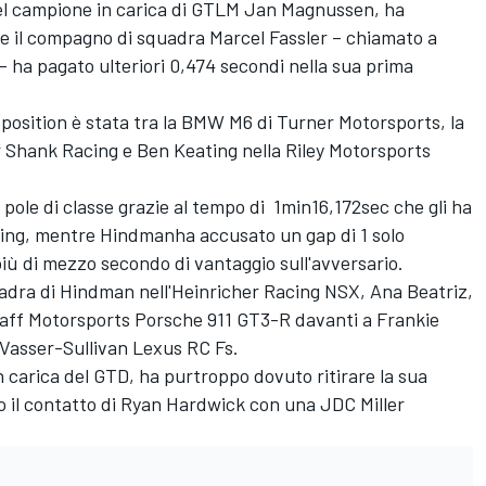
del campione in carica di GTLM Jan Magnussen, ha
e il compagno di squadra Marcel Fassler – chiamato a
– ha pagato ulteriori 0,474 secondi nella sua prima
e position è stata tra la BMW M6 di Turner Motorsports, la
Shank Racing e Ben Keating nella Riley Motorsports
a pole di classe grazie al tempo di 1min16,172sec che gli ha
ting, mentre Hindmanha accusato un gap di 1 solo
iù di mezzo secondo di vantaggio sull'avversario.
dra di Hindman nell'Heinricher Racing NSX, Ana Beatriz,
aff Motorsports Porsche 911 GT3-R davanti a Frankie
 Vasser-Sullivan Lexus RC Fs.
n carica del GTD, ha purtroppo dovuto ritirare la sua
 il contatto di Ryan Hardwick con una JDC Miller