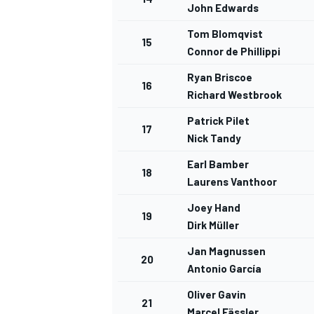
John Edwards
Tom Blomqvist
15
Connor de Phillippi
Ryan Briscoe
16
Richard Westbrook
Patrick Pilet
17
Nick Tandy
Earl Bamber
18
Laurens Vanthoor
Joey Hand
19
Dirk Müller
Jan Magnussen
20
Antonio García
Oliver Gavin
21
Marcel Fässler