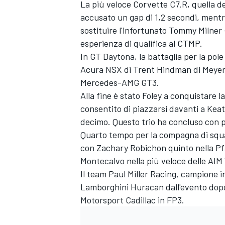
La più veloce Corvette C7.R, quella 
accusato un gap di 1,2 secondi, mentr
sostituire l'infortunato Tommy Milner 
esperienza di qualifica al CTMP.
In GT Daytona, la battaglia per la pol
Acura NSX di Trent Hindman di Meyer 
Mercedes-AMG GT3.
Alla fine è stato Foley a conquistare l
consentito di piazzarsi davanti a Kea
decimo. Questo trio ha concluso con p
Quarto tempo per la compagna di squa
con Zachary Robichon quinto nella Pf
Montecalvo nella più veloce delle AIM
Il team Paul Miller Racing, campione i
ENDURANCE/GT
Lamborghini Huracan dall'evento dopo
Motorsport Cadillac in FP3.