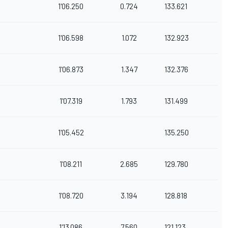
1'06.250
0.724
133.621
1'06.598
1.072
132.923
1'06.873
1.347
132.376
1'07.319
1.793
131.499
1'05.452
135.250
1'08.211
2.685
129.780
1'08.720
3.194
128.818
1'13.086
7.560
121.123