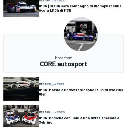
IMSA
19 nov 2022
IMSA | Braun sarà compagno di Blomqvist sulla
Acura LMDh di MSR
More from
CORE autosport
IMSA
28 giu 2021
IMSA: Mazda e Corvette vincono la 6h di Watkins
Glen
IMSA
10 nov 2020
IMSA: Porsche con Jani e una livrea speciale a
Sebring