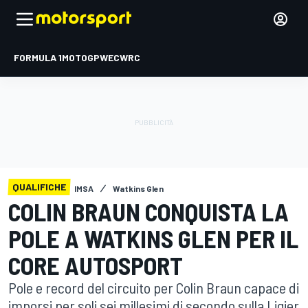
FORMULA 1
MOTOGP
WEC
WRC
QUALIFICHE
IMSA
Watkins Glen
COLIN BRAUN CONQUISTA LA
POLE A WATKINS GLEN PER IL
CORE AUTOSPORT
Pole e record del circuito per Colin Braun capace di
imporsi per soli sei millesimi di secondo sulla Ligier