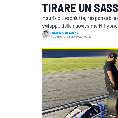
TIRARE UN SASS
MOTOGP
WEC
Maurizio Leschiutta, responsabil
sviluppo della nuovissima M Hybri
Charles Bradley
Modificato:
21 dic 2022, 00:12
WRC