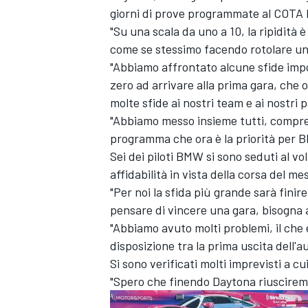
giorni di prove programmate al COTA 
"Su una scala da uno a 10, la ripidità è
come se stessimo facendo rotolare un 
"Abbiamo affrontato alcune sfide impo
zero ad arrivare alla prima gara, che 
molte sfide ai nostri team e ai nostri
"Abbiamo messo insieme tutti, compres
programma che ora è la priorità per
Sei dei piloti BMW si sono seduti al 
affidabilità in vista della corsa del 
"Per noi la sfida più grande sarà finir
pensare di vincere una gara, bisogna a
"Abbiamo avuto molti problemi, il che
disposizione tra la prima uscita dell'a
Si sono verificati molti imprevisti a c
"Spero che finendo Daytona riuscirem