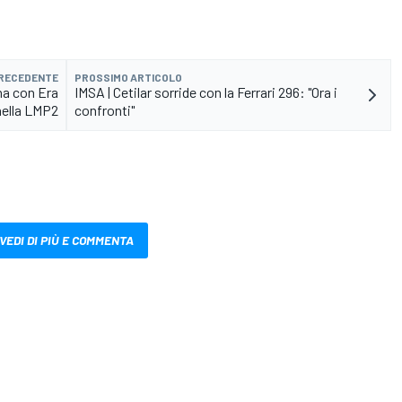
PRECEDENTE
PROSSIMO ARTICOLO
na con Era
IMSA | Cetilar sorride con la Ferrari 296: "Ora i
nella LMP2
confronti"
VEDI DI PIÙ E COMMENTA