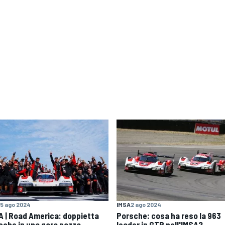
5 ago 2024
IMSA
2 ago 2024
A | Road America: doppietta
Porsche: cosa ha reso la 963
sche in una gara pazza
leader in GTP nell'IMSA?