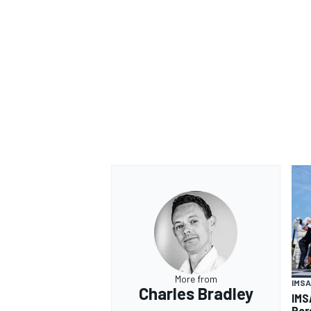
More from
IMSA
Charles Bradley
IMS
Por