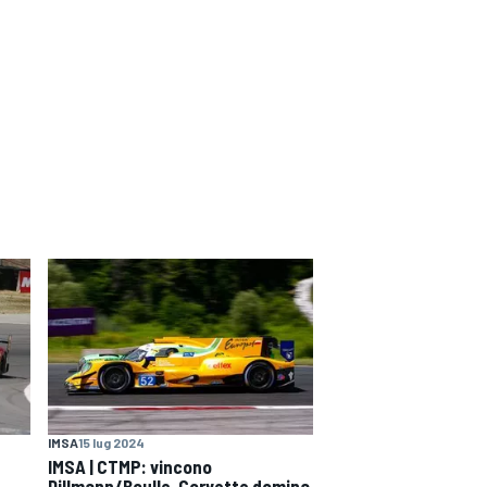
IMSA
15 lug 2024
IMSA | CTMP: vincono
Dillmann/Boulle, Corvette domina