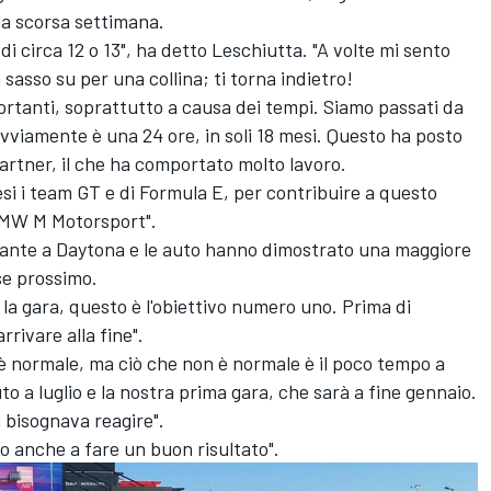
la scorsa settimana.
 di circa 12 o 13", ha detto Leschiutta. "A volte mi sento
sasso su per una collina; ti torna indietro!
rtanti, soprattutto a causa dei tempi. Siamo passati da
ovviamente è una 24 ore, in soli 18 mesi. Questo ha posto
 partner, il che ha comportato molto lavoro.
i i team GT e di Formula E, per contribuire a questo
 BMW M Motorsport".
volante a Daytona e le auto hanno dimostrato una maggiore
mese prossimo.
e la gara, questo è l'obiettivo numero uno. Prima di
rrivare alla fine".
 è normale, ma ciò che non è normale è il poco tempo a
uto a luglio e la nostra prima gara, che sarà a fine gennaio.
ui bisognava reagire".
o anche a fare un buon risultato".