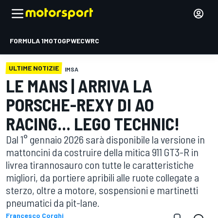
FORMULA 1
MOTOGP
WEC
WRC
ULTIME NOTIZIE
IMSA
LE MANS | ARRIVA LA
PORSCHE-REXY DI AO
RACING... LEGO TECHNIC!
Dal 1° gennaio 2026 sarà disponibile la versione in
mattoncini da costruire della mitica 911 GT3-R in
livrea tirannosauro con tutte le caratteristiche
migliori, da portiere apribili alle ruote collegate a
sterzo, oltre a motore, sospensioni e martinetti
pneumatici da pit-lane.
Francesco Corghi