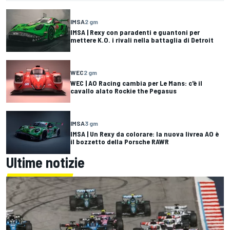
IMSA
2 gm
IMSA | Rexy con paradenti e guantoni per
mettere K.O. i rivali nella battaglia di Detroit
WEC
2 gm
WEC | AO Racing cambia per Le Mans: c'è il
cavallo alato Rockie the Pegasus
IMSA
3 gm
IMSA | Un Rexy da colorare: la nuova livrea AO è
il bozzetto della Porsche RAWR
Ultime notizie