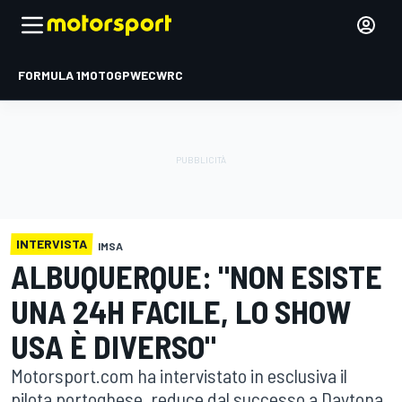
FORMULA 1
MOTOGP
WEC
WRC
INTERVISTA
IMSA
ALBUQUERQUE: "NON ESISTE
UNA 24H FACILE, LO SHOW
USA È DIVERSO"
Motorsport.com ha intervistato in esclusiva il
pilota portoghese, reduce dal successo a Daytona