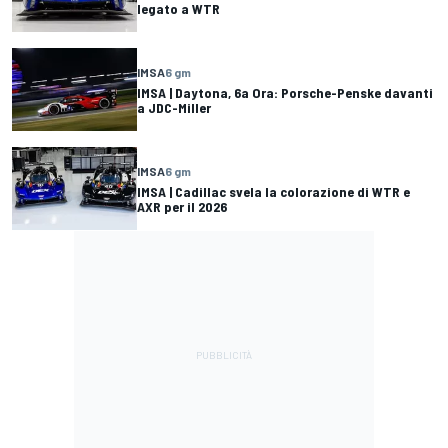
legato a WTR
IMSA
6 gm
IMSA | Daytona, 6a Ora: Porsche-Penske davanti
a JDC-Miller
IMSA
6 gm
IMSA | Cadillac svela la colorazione di WTR e
AXR per il 2026