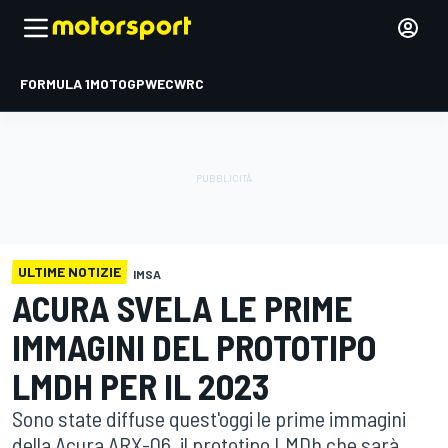
FORMULA 1
MOTOGP
WEC
WRC
ULTIME NOTIZIE
IMSA
ACURA SVELA LE PRIME
IMMAGINI DEL PROTOTIPO
LMDH PER IL 2023
Sono state diffuse quest'oggi le prime immagini
della Acura ARX-06, il prototipo LMDh che sarà