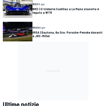
WEC
5 gm
WEC | Il tridente Cadillac a Le Mans stavolta è
legato a WTR
IMSA
6 gm
IMSA | Daytona, 6a Ora: Porsche-Penske davanti
a JDC-Miller
Ultime notizie