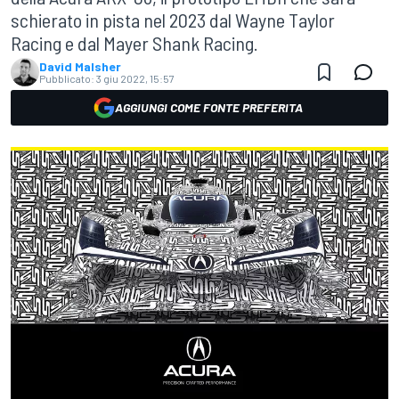
schierato in pista nel 2023 dal Wayne Taylor
Racing e dal Mayer Shank Racing.
David Malsher
Pubblicato:
3 giu 2022, 15:57
AGGIUNGI COME FONTE PREFERITA