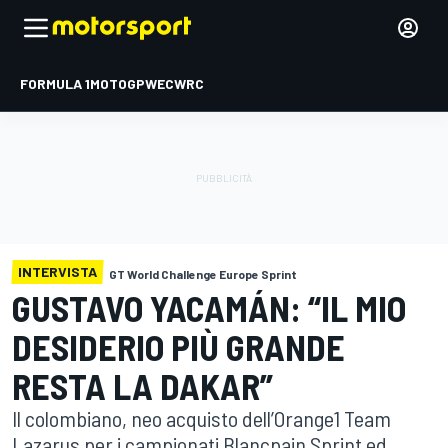
FORMULA 1
MOTOGP
WEC
WRC
INTERVISTA
GT World Challenge Europe Sprint
GUSTAVO YACAMÁN: “IL MIO
DESIDERIO PIÙ GRANDE
RESTA LA DAKAR”
Il colombiano, neo acquisto dell’Orange1 Team
Lazarus per i campionati Blancpain Sprint ed