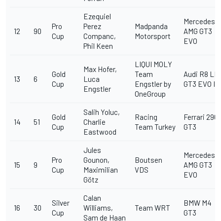
Ezequiel
Mercedes-
Pro
Perez
Madpanda
12
90
AMG GT3
Cup
Companc,
Motorsport
EVO
Phil Keen
LIQUI MOLY
Max Hofer,
Gold
Team
Audi R8 LM
13
6
Luca
Cup
Engstler by
GT3 EVO II
Engstler
OneGroup
Salih Yoluc,
Gold
Racing
Ferrari 296
14
51
Charlie
Cup
Team Turkey
GT3
Eastwood
Jules
Mercedes-
Pro
Gounon,
Boutsen
15
9
AMG GT3
Cup
Maximilian
VDS
EVO
Götz
Calan
Silver
BMW M4
16
30
Williams,
Team WRT
Cup
GT3
Sam de Haan