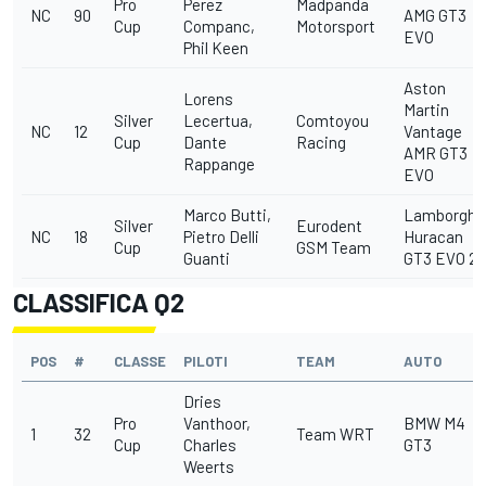
Pro
Perez
Madpanda
NC
90
AMG GT3
Cup
Companc,
Motorsport
EVO
Phil Keen
Aston
Lorens
Martin
Silver
Lecertua,
Comtoyou
NC
12
Vantage
Cup
Dante
Racing
AMR GT3
Rappange
EVO
Marco Butti,
Lamborghin
Silver
Eurodent
NC
18
Pietro Delli
Huracan
Cup
GSM Team
Guanti
GT3 EVO 2
CLASSIFICA Q2
POS
#
CLASSE
PILOTI
TEAM
AUTO
Dries
Pro
Vanthoor,
BMW M4
1
32
Team WRT
Cup
Charles
GT3
Weerts