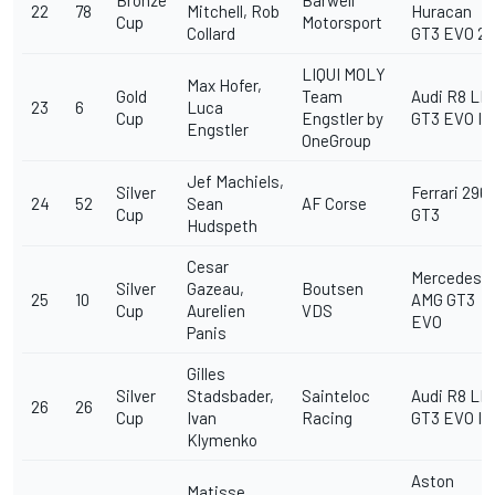
22
78
Mitchell, Rob
Huracan
Cup
Motorsport
Collard
GT3 EVO 2
LIQUI MOLY
Max Hofer,
Gold
Team
Audi R8 LM
23
6
Luca
Cup
Engstler by
GT3 EVO II
Engstler
OneGroup
Jef Machiels,
Silver
Ferrari 296
24
52
Sean
AF Corse
Cup
GT3
Hudspeth
Cesar
Mercedes-
Silver
Gazeau,
Boutsen
25
10
AMG GT3
Cup
Aurelien
VDS
EVO
Panis
Gilles
Silver
Stadsbader,
Sainteloc
Audi R8 LM
26
26
Cup
Ivan
Racing
GT3 EVO II
Klymenko
Aston
Matisse