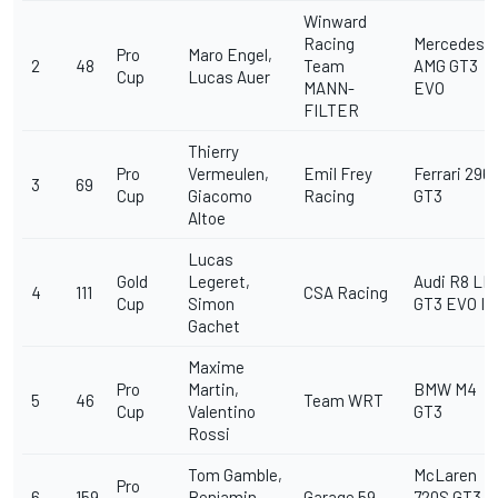
Winward
Racing
Mercedes-
Pro
Maro Engel,
2
48
Team
AMG GT3
Cup
Lucas Auer
MANN-
EVO
FILTER
Thierry
Pro
Vermeulen,
Emil Frey
Ferrari 296
3
69
Cup
Giacomo
Racing
GT3
Altoe
Lucas
Gold
Legeret,
Audi R8 LM
4
111
CSA Racing
Cup
Simon
GT3 EVO II
Gachet
Maxime
Pro
Martin,
BMW M4
5
46
Team WRT
Cup
Valentino
GT3
Rossi
Tom Gamble,
McLaren
Pro
6
159
Benjamin
Garage 59
720S GT3