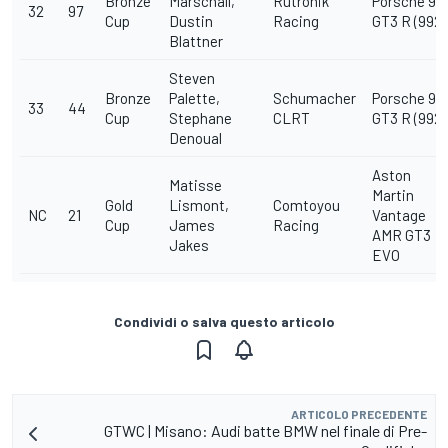
Bronze
Marschall,
Rutronik
Porsche 911
32
97
Cup
Dustin
Racing
GT3 R (992)
Blattner
Steven
Bronze
Palette,
Schumacher
Porsche 911
33
44
Cup
Stephane
CLRT
GT3 R (992)
Denoual
Aston
Matisse
Martin
Gold
Lismont,
Comtoyou
NC
21
Vantage
Cup
James
Racing
AMR GT3
Jakes
EVO
Condividi o salva questo articolo
ARTICOLO PRECEDENTE
GTWC | Misano: Audi batte BMW nel finale di Pre-