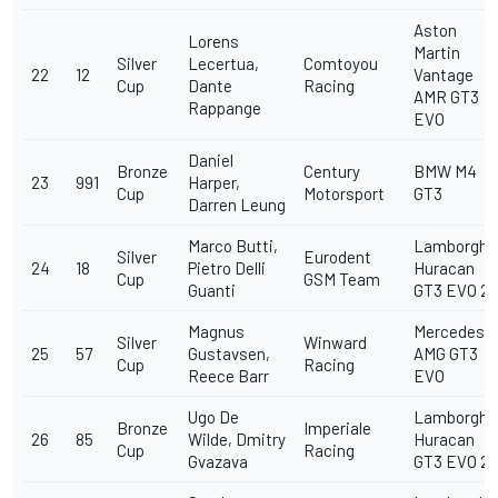
Aston
Lorens
Martin
Silver
Lecertua,
Comtoyou
22
12
Vantage
Cup
Dante
Racing
AMR GT3
Rappange
EVO
Daniel
Bronze
Century
BMW M4
23
991
Harper,
Cup
Motorsport
GT3
Darren Leung
Marco Butti,
Lamborghin
Silver
Eurodent
24
18
Pietro Delli
Huracan
Cup
GSM Team
Guanti
GT3 EVO 2
Magnus
Mercedes-
Silver
Winward
25
57
Gustavsen,
AMG GT3
Cup
Racing
Reece Barr
EVO
Ugo De
Lamborghin
Bronze
Imperiale
26
85
Wilde, Dmitry
Huracan
Cup
Racing
Gvazava
GT3 EVO 2