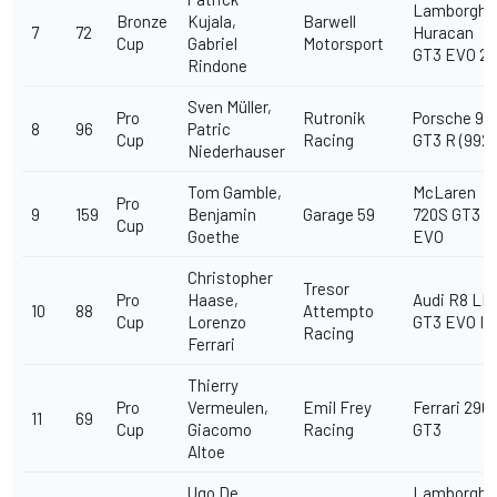
Lamborghin
Bronze
Kujala,
Barwell
7
72
Huracan
Cup
Gabriel
Motorsport
GT3 EVO 2
Rindone
Sven Müller,
Pro
Rutronik
Porsche 911
8
96
Patric
Cup
Racing
GT3 R (992)
Niederhauser
Tom Gamble,
McLaren
Pro
9
159
Benjamin
Garage 59
720S GT3
Cup
Goethe
EVO
Christopher
Tresor
Pro
Haase,
Audi R8 LM
10
88
Attempto
Cup
Lorenzo
GT3 EVO II
Racing
Ferrari
Thierry
Pro
Vermeulen,
Emil Frey
Ferrari 296
11
69
Cup
Giacomo
Racing
GT3
Altoe
Ugo De
Lamborghin