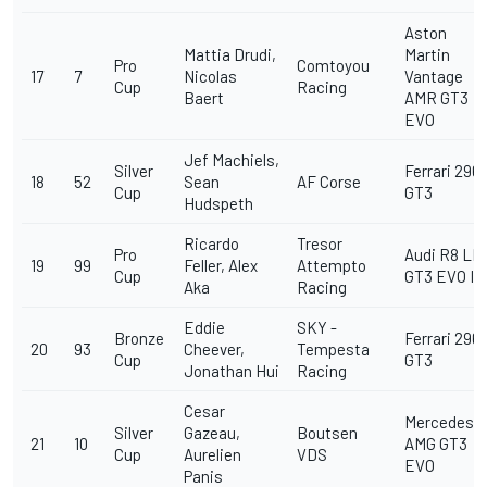
Aston
Mattia Drudi,
Martin
Pro
Comtoyou
17
7
Nicolas
Vantage
Cup
Racing
Baert
AMR GT3
EVO
Jef Machiels,
Silver
Ferrari 296
18
52
Sean
AF Corse
Cup
GT3
Hudspeth
Ricardo
Tresor
Pro
Audi R8 LM
19
99
Feller, Alex
Attempto
Cup
GT3 EVO II
Aka
Racing
Eddie
SKY -
Bronze
Ferrari 296
20
93
Cheever,
Tempesta
Cup
GT3
Jonathan Hui
Racing
Cesar
Mercedes-
Silver
Gazeau,
Boutsen
21
10
AMG GT3
Cup
Aurelien
VDS
EVO
Panis