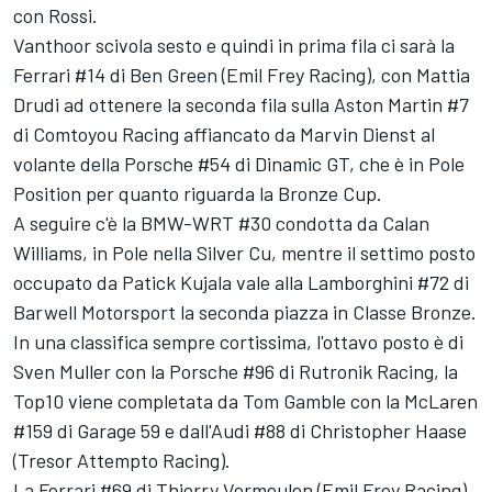
con Rossi.
Vanthoor scivola sesto e quindi in prima fila ci sarà la
Ferrari #14 di Ben Green (Emil Frey Racing), con Mattia
Drudi ad ottenere la seconda fila sulla Aston Martin #7
di Comtoyou Racing affiancato da Marvin Dienst al
volante della Porsche #54 di Dinamic GT, che è in Pole
Position per quanto riguarda la Bronze Cup.
A seguire c'è la BMW-WRT #30 condotta da Calan
Williams, in Pole nella Silver Cu, mentre il settimo posto
occupato da Patick Kujala vale alla Lamborghini #72 di
Barwell Motorsport la seconda piazza in Classe Bronze.
In una classifica sempre cortissima, l'ottavo posto è di
Sven Muller con la Porsche #96 di Rutronik Racing, la
Top10 viene completata da Tom Gamble con la McLaren
#159 di Garage 59 e dall'Audi #88 di Christopher Haase
(Tresor Attempto Racing).
La Ferrari #69 di Thierry Vermeulen (Emil Frey Racing)