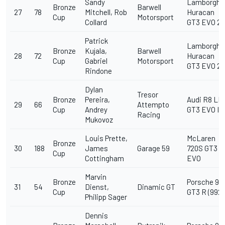
Sandy
Lamborghin
Bronze
Barwell
27
78
Mitchell, Rob
Huracan
Cup
Motorsport
Collard
GT3 EVO 2
Patrick
Lamborghin
Bronze
Kujala,
Barwell
28
72
Huracan
Cup
Gabriel
Motorsport
GT3 EVO 2
Rindone
Dylan
Tresor
Bronze
Pereira,
Audi R8 LM
29
66
Attempto
Cup
Andrey
GT3 EVO II
Racing
Mukovoz
Louis Prette,
McLaren
Bronze
30
188
James
Garage 59
720S GT3
Cup
Cottingham
EVO
Marvin
Bronze
Porsche 911
31
54
Dienst,
Dinamic GT
Cup
GT3 R (992)
Philipp Sager
Dennis