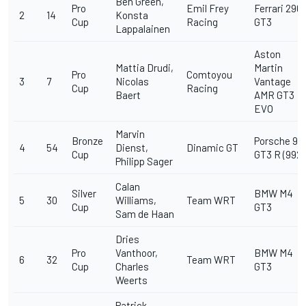
Ben Green,
Pro
Emil Frey
Ferrari 296
2
14
Konsta
Cup
Racing
GT3
Lappalainen
Aston
Mattia Drudi,
Martin
Pro
Comtoyou
3
7
Nicolas
Vantage
Cup
Racing
Baert
AMR GT3
EVO
Marvin
Bronze
Porsche 911
4
54
Dienst,
Dinamic GT
Cup
GT3 R (992)
Philipp Sager
Calan
Silver
BMW M4
5
30
Williams,
Team WRT
Cup
GT3
Sam de Haan
Dries
Pro
Vanthoor,
BMW M4
6
32
Team WRT
Cup
Charles
GT3
Weerts
Patrick