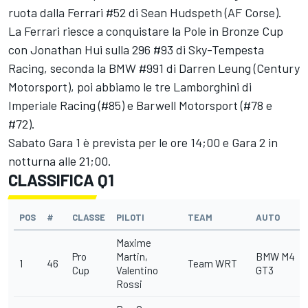
ruota dalla Ferrari #52 di Sean Hudspeth (AF Corse).
La Ferrari riesce a conquistare la Pole in Bronze Cup
con Jonathan Hui sulla 296 #93 di Sky-Tempesta
Racing, seconda la BMW #991 di Darren Leung (Century
Motorsport), poi abbiamo le tre Lamborghini di
Imperiale Racing (#85) e Barwell Motorsport (#78 e
#72).
Sabato Gara 1 è prevista per le ore 14;00 e Gara 2 in
notturna alle 21;00.
CLASSIFICA Q1
POS
#
CLASSE
PILOTI
TEAM
AUTO
Maxime
Pro
Martin,
BMW M4
1
46
Team WRT
Cup
Valentino
GT3
Rossi