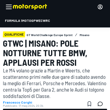
FORMULA 1
MOTOGP
WEC
WRC
QUALIFICHE
GT World Challenge Europe Sprint
Misano
GTWC | MISANO: POLE
NOTTURNE TUTTE BMW,
APPLAUSI PER ROSSI
Le M4 volano grazie a Martin e Weerts, che
scatteranno primi nelle due gare di sabato avendo
la meglio di Ferrari, Porsche e Mercedes. Valentino
centra la Top5 per Gara 2, anche le Audi si tolgono
soddisfazioni di Classe.
Francesco Corghi
Pubblicato:
17 mag 2024, 20:34