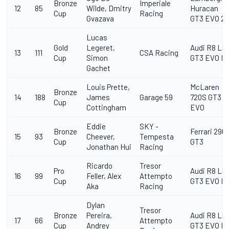
Bronze
Imperiale
12
85
Wilde, Dmitry
Huracan
Cup
Racing
Gvazava
GT3 EVO 2
Lucas
Gold
Legeret,
Audi R8 LM
13
111
CSA Racing
Cup
Simon
GT3 EVO II
Gachet
Louis Prette,
McLaren
Bronze
14
188
James
Garage 59
720S GT3
Cup
Cottingham
EVO
Eddie
SKY -
Bronze
Ferrari 296
15
93
Cheever,
Tempesta
Cup
GT3
Jonathan Hui
Racing
Ricardo
Tresor
Pro
Audi R8 LM
16
99
Feller, Alex
Attempto
Cup
GT3 EVO II
Aka
Racing
Dylan
Tresor
Bronze
Pereira,
Audi R8 LM
17
66
Attempto
Cup
Andrey
GT3 EVO II