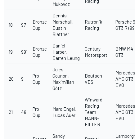
Racing
Mukovoz
Dennis
Bronze
Marschall,
Rutronik
Porsche 911
18
97
Cup
Dustin
Racing
GT3 R (992)
Blattner
Daniel
Bronze
Century
BMW M4
19
991
Harper,
Cup
Motorsport
GT3
Darren Leung
Jules
Mercedes-
Pro
Gounon,
Boutsen
20
9
AMG GT3
Cup
Maximilian
VDS
EVO
Götz
Winward
Racing
Mercedes-
Pro
Maro Engel,
21
48
Team
AMG GT3
Cup
Lucas Auer
MANN-
EVO
FILTER
Sandy
Lamborghin
Bronze
Barwell