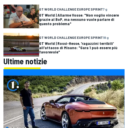
GT WORLD CHALLENGE EUROPE SPRINT
7 g
GT World | Allarme Vosse: "Non voglio vincere
grazie al BoP, ma nessuno vuole parlare di
questo problema"
GT WORLD CHALLENGE EUROPE SPRINT
18 g
GT World | Rossi-Hesse, 'ragazzini terribili'
all'attacco di Misano: "Gara 1 può essere più
favorevole"
Ultime notizie