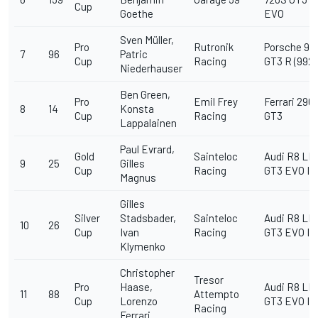
Cup
Goethe
EVO
Sven Müller,
Pro
Rutronik
Porsche 911
7
96
Patric
Cup
Racing
GT3 R (992)
Niederhauser
Ben Green,
Pro
Emil Frey
Ferrari 296
8
14
Konsta
Cup
Racing
GT3
Lappalainen
Paul Evrard,
Gold
Sainteloc
Audi R8 LM
9
25
Gilles
Cup
Racing
GT3 EVO II
Magnus
Gilles
Silver
Stadsbader,
Sainteloc
Audi R8 LM
10
26
Cup
Ivan
Racing
GT3 EVO II
Klymenko
Christopher
Tresor
Pro
Haase,
Audi R8 LM
11
88
Attempto
Cup
Lorenzo
GT3 EVO II
Racing
Ferrari