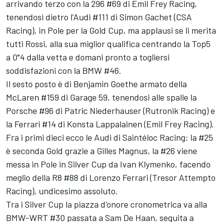
arrivando terzo con la 296 #69 di Emil Frey Racing,
tenendosi dietro l'Audi #111 di Simon Gachet (CSA
Racing), in Pole per la Gold Cup, ma applausi se li merita
tutti Rossi, alla sua miglior qualifica centrando la Top5
a 0"4 dalla vetta e domani pronto a togliersi
soddisfazioni con la BMW #46.
Il sesto posto è di Benjamin Goethe armato della
McLaren #159 di Garage 59, tenendosi alle spalle la
Porsche #96 di Patric Niederhauser (Rutronik Racing) e
la Ferrari #14 di Konsta Lappalainen (Emil Frey Racing).
Fra i primi dieci ecco le Audi di Saintéloc Racing: la #25
è seconda Gold grazie a Gilles Magnus, la #26 viene
messa in Pole in Silver Cup da Ivan Klymenko, facendo
meglio della R8 #88 di Lorenzo Ferrari (Tresor Attempto
Racing), undicesimo assoluto.
Tra i Silver Cup la piazza d'onore cronometrica va alla
BMW-WRT #30 passata a Sam De Haan, seguita a