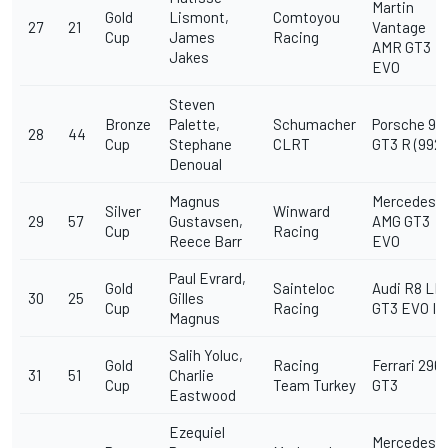
Martin
Gold
Lismont,
Comtoyou
27
21
Vantage
Cup
James
Racing
AMR GT3
Jakes
EVO
Steven
Bronze
Palette,
Schumacher
Porsche 911
28
44
Cup
Stephane
CLRT
GT3 R (992)
Denoual
Magnus
Mercedes-
Silver
Winward
29
57
Gustavsen,
AMG GT3
Cup
Racing
Reece Barr
EVO
Paul Evrard,
Gold
Sainteloc
Audi R8 LM
30
25
Gilles
Cup
Racing
GT3 EVO II
Magnus
Salih Yoluc,
Gold
Racing
Ferrari 296
31
51
Charlie
Cup
Team Turkey
GT3
Eastwood
Ezequiel
Mercedes-