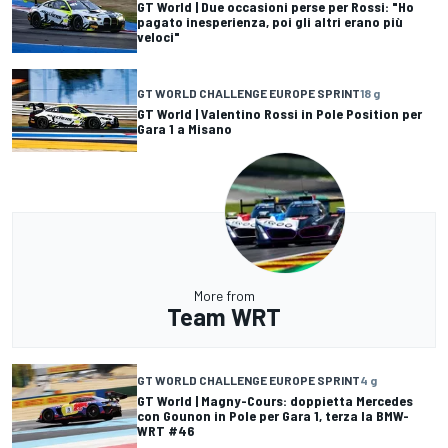
GT World | Due occasioni perse per Rossi: "Ho
pagato inesperienza, poi gli altri erano più
veloci"
GT WORLD CHALLENGE EUROPE SPRINT
18 g
GT World | Valentino Rossi in Pole Position per
Gara 1 a Misano
More from
Team WRT
GT WORLD CHALLENGE EUROPE SPRINT
4 g
GT World | Magny-Cours: doppietta Mercedes
con Gounon in Pole per Gara 1, terza la BMW-
WRT #46