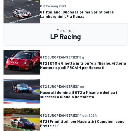
CIGT
4 mag 2021
GT Italiano: Buona la prima Sprint per la
Lamborghini LP a Monza
More from
LP Racing
GT2 EUROPEAN SERIES
18 g
GT2 | KTM e Ginetta in trionfo a Misano, vittoria
Masters e podi PRO/AM per Maserati
GT2 EUROPEAN SERIES
1 ga
Maserati domina il GT2 a Misano e dedica i
successi a Claudio Bortoletto
GT2 EUROPEAN SERIES
14 ott 2024
GT2 | Primi titoli per Maserati: i Campioni sono
Prette e LP