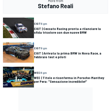
More from
Stefano Reali
CIGT
6 gm
CIGT | Ceccato Racing pronta a rilanciare la
sfida tricolore con due nuove BMW
CIGT
6 gm
CIGT | Arrivata la prima BMW in Nova Race, a
febbraio test e piloti
WEC
8 gm
WEC | Titolo e riconferma in Porsche-Manthey
per Pera: "Sensazione incredibile!”