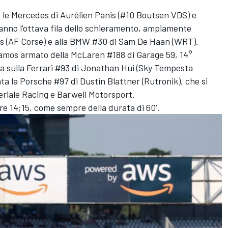
ti: le Mercedes di Aurélien Panis (#10 Boutsen VDS) e
nno l'ottava fila dello schieramento, ampiamente
els (AF Corse) e alla BMW #30 di Sam De Haan (WRT).
Ramos armato della McLaren #188 di Garage 59, 14°
a sulla Ferrari #93 di Jonathan Hui (Sky Tempesta
ata la Porsche #97 di Dustin Blattner (Rutronik), che si
periale Racing e Barwell Motorsport.
ore 14;15, come sempre della durata di 60'.