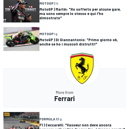
MOTOGP
2 h
MotoGP | Martín: "Ho sofferto per alcune gare,
ma sono sempre lo stesso e qui l'ho
dimostrato"
MOTOGP
1 g
MotoGP | Di Giannantonio: "Primo giorno ok,
anche se ho i muscoli distrutti!"
More from
Ferrari
FORMULA 1
3 g
F1 | Ceccarelli: "Vasseur non deve ancora