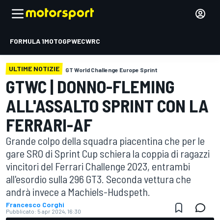
FORMULA 1
MOTOGP
WEC
WRC
ULTIME NOTIZIE
GT World Challenge Europe Sprint
GTWC | DONNO-FLEMING
ALL'ASSALTO SPRINT CON LA
FERRARI-AF
Grande colpo della squadra piacentina che per le
gare SRO di Sprint Cup schiera la coppia di ragazzi
vincitori del Ferrari Challenge 2023, entrambi
all'esordio sulla 296 GT3. Seconda vettura che
andrà invece a Machiels-Hudspeth.
Francesco Corghi
Pubblicato:
5 apr 2024, 16:30