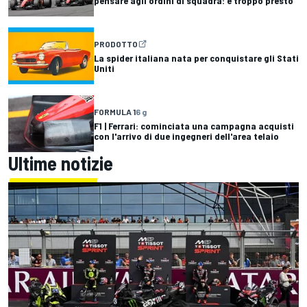
pensare agli ordini di squadra: è troppo presto"
PRODOTTO
La spider italiana nata per conquistare gli Stati
Uniti
FORMULA 1
6 g
F1 | Ferrari: cominciata una campagna acquisti
con l'arrivo di due ingegneri dell'area telaio
Ultime notizie