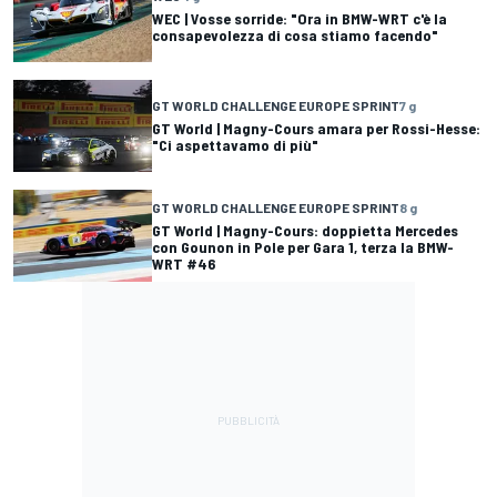
WEC | Vosse sorride: "Ora in BMW-WRT c'è la
consapevolezza di cosa stiamo facendo"
GT WORLD CHALLENGE EUROPE SPRINT
7 g
GT World | Magny-Cours amara per Rossi-Hesse:
"Ci aspettavamo di più"
GT WORLD CHALLENGE EUROPE SPRINT
8 g
GT World | Magny-Cours: doppietta Mercedes
con Gounon in Pole per Gara 1, terza la BMW-
WRT #46