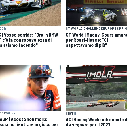
20 h
GT WORLD CHALLENGE EUROPE SPRI
 | Vosse sorride: "Ora in BMW-
GT World | Magny-Cours amar
 c'è la consapevolezza di
per Rossi-Hesse: "Ci
a stiamo facendo"
aspettavamo di più"
OGP
50 min
CIGT
1 h
oGP | Acosta non molla:
ACI Racing Weekend: ecco le 
ssiamo rientrare in gioco per
da segnare per il 2027