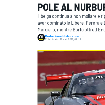
POLE AL NURBU
MOTOGP
WEC
Il belga continua a non mollare e 
aver dominato le Libere. Perera e
Marciello, mentre Bortolotti ed Eng
Redazione Motorsport.com
Pubblicato:
16 set 2017, 09:12
WRC