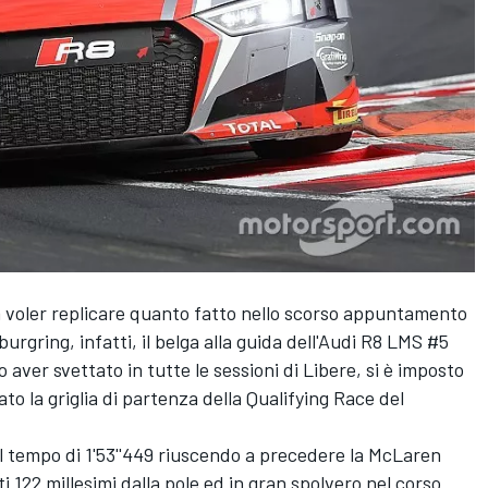
 voler replicare quanto fatto nello scorso appuntamento
urgring, infatti, il belga alla guida dell'Audi R8 LMS #5
ver svettato in tutte le sessioni di Libere, si è imposto
to la griglia di partenza della Qualifying Race del
l tempo di 1'53''449 riuscendo a precedere la McLaren
 122 millesimi dalla pole ed in gran spolvero nel corso