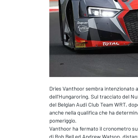
Dries Vanthoor sembra intenzionato a
dell'Hungaroring. Sul tracciato del Nub
del Belgian Audi Club Team WRT, dopo a
anche nella qualifica che ha determina
pomeriggio.
Vanthoor ha fermato il cronometro su
MONOPOSTO
di Rob Bell ed Andrew Watson, distanti