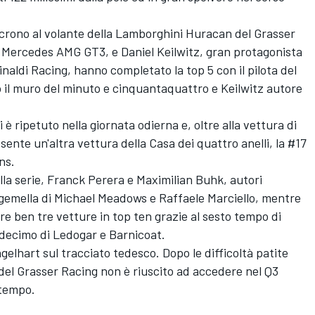
o crono al volante della Lamborghini Huracan del Grasser
Mercedes AMG GT3, e Daniel Keilwitz, gran protagonista
 Rinaldi Racing, hanno completato la top 5 con il pilota del
il muro del minuto e cinquantaquattro e Keilwitz autore
i è ripetuto nella giornata odierna e, oltre alla vettura di
sente un'altra vettura della Casa dei quattro anelli, la #17
ns.
lla serie, Franck Perera e Maximilian Buhk, autori
a gemella di Michael Meadows e Raffaele Marciello, mentre
re ben tre vetture in top ten grazie al sesto tempo di
 decimo di Ledogar e Barnicoat.
gelhart sul tracciato tedesco. Dopo le difficoltà patite
o del Grasser Racing non è riuscito ad accedere nel Q3
 tempo.