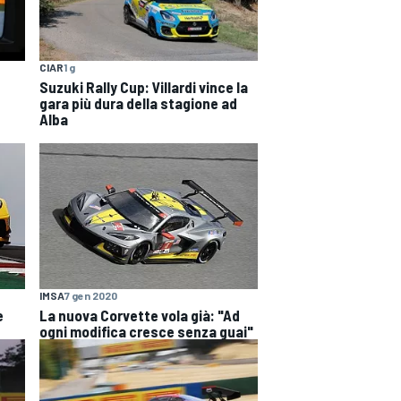
CIAR
1 g
Suzuki Rally Cup: Villardi vince la
gara più dura della stagione ad
Alba
IMSA
7 gen 2020
e
La nuova Corvette vola già: "Ad
ogni modifica cresce senza guai"