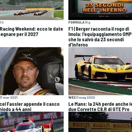
1 h
FORMULA 1
1 g
 Racing Weekend: ecco le date
F1 | Berger racconta il rogo di
segnare per il 2027
Imola: l'equipaggiamento OMP
che lo salvò da 23 secondi
d'inferno
17 mar 2021
WEC
11 mag 2020
cel Fassler appende il casco
Le Mans: la 24h perde anche l
chiodo a 44 anni
due Corvette C8.R di GTE Pro