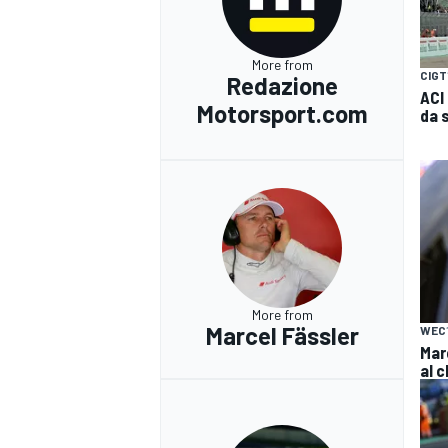
More from
CIGT
Redazione
ACI
Motorsport.com
da 
More from
Marcel Fässler
WEC
Mar
al 
RALLY