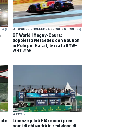
NT
3 g
GT WORLD CHALLENGE EUROPE SPRINT
4 g
a
GT World | Magny-Cours:
doppietta Mercedes con Gounon
in Pole per Gara 1, terza la BMW-
WRT #46
WEC
2 h
date
Licenze piloti FIA: ecco i primi
nomi di chi andrà in revisione di