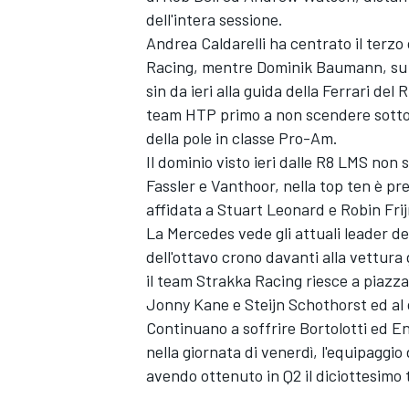
dell'intera sessione.
Andrea Caldarelli ha centrato il terz
Racing, mentre Dominik Baumann, su 
sin da ieri alla guida della Ferrari del
team HTP primo a non scendere sotto 
della pole in classe Pro-Am.
Il dominio visto ieri dalle R8 LMS non s
Fassler e Vanthoor, nella top ten è pre
affidata a Stuart Leonard e Robin Frij
La Mercedes vede gli attuali leader de
dell'ottavo crono davanti alla vettur
il team Strakka Racing riesce a piazza
Jonny Kane e Steijn Schothorst ed al
Continuano a soffrire Bortolotti ed En
nella giornata di venerdì, l'equipaggi
avendo ottenuto in Q2 il diciottesimo