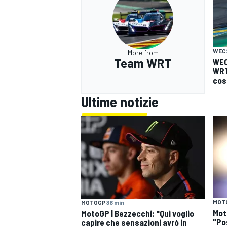
WEC
More from
Team WRT
WEC
WRT
cos
Ultime notizie
MOT
MOTOGP
36 min
Mot
MotoGP | Bezzecchi: "Qui voglio
"Po
capire che sensazioni avrò in