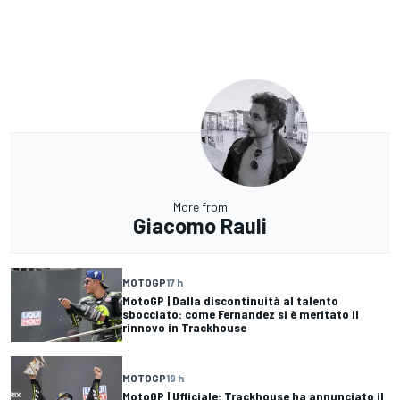
More from
Giacomo Rauli
MOTOGP
17 h
MotoGP | Dalla discontinuità al talento
sbocciato: come Fernandez si è meritato il
rinnovo in Trackhouse
MOTOGP
19 h
MotoGP | Ufficiale: Trackhouse ha annunciato il