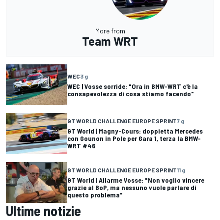
More from
Team WRT
WEC
3 g
WEC | Vosse sorride: "Ora in BMW-WRT c'è la
consapevolezza di cosa stiamo facendo"
GT WORLD CHALLENGE EUROPE SPRINT
7 g
GT World | Magny-Cours: doppietta Mercedes
con Gounon in Pole per Gara 1, terza la BMW-
WRT #46
GT WORLD CHALLENGE EUROPE SPRINT
11 g
GT World | Allarme Vosse: "Non voglio vincere
grazie al BoP, ma nessuno vuole parlare di
questo problema"
Ultime notizie