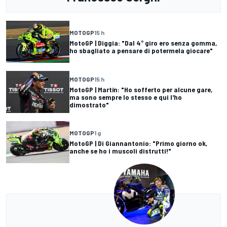
MOTOGP
15 h
MotoGP | Diggia: "Dal 4° giro ero senza gomma,
ho sbagliato a pensare di potermela giocare"
MOTOGP
15 h
MotoGP | Martín: "Ho sofferto per alcune gare,
ma sono sempre lo stesso e qui l'ho
dimostrato"
MOTOGP
1 g
MotoGP | Di Giannantonio: "Primo giorno ok,
anche se ho i muscoli distrutti!"