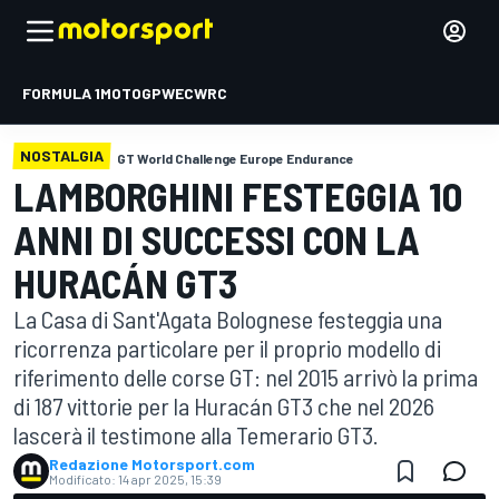
FORMULA 1
MOTOGP
WEC
WRC
NOSTALGIA
GT World Challenge Europe Endurance
LAMBORGHINI FESTEGGIA 10
ANNI DI SUCCESSI CON LA
HURACÁN GT3
La Casa di Sant'Agata Bolognese festeggia una
ricorrenza particolare per il proprio modello di
riferimento delle corse GT: nel 2015 arrivò la prima
di 187 vittorie per la Huracán GT3 che nel 2026
lascerà il testimone alla Temerario GT3.
Redazione Motorsport.com
Modificato:
14 apr 2025, 15:39