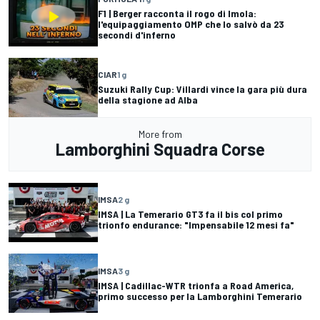
F1 | Berger racconta il rogo di Imola:
l'equipaggiamento OMP che lo salvò da 23
secondi d'inferno
CIAR
1 g
Suzuki Rally Cup: Villardi vince la gara più dura
della stagione ad Alba
More from
Lamborghini Squadra Corse
IMSA
2 g
IMSA | La Temerario GT3 fa il bis col primo
trionfo endurance: "Impensabile 12 mesi fa"
IMSA
3 g
IMSA | Cadillac-WTR trionfa a Road America,
primo successo per la Lamborghini Temerario