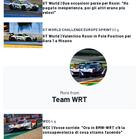
GT World | Due occasioni perse per Rossi: "Ho
pagato inesperienza, poi gli altri erano più
veloci"
GT WORLD CHALLENGE EUROPE SPRINT
22 g
GT World | Valentino Rossi in Pole Position per
Gara 1 a Misano
More from
Team WRT
WEC
4 g
WEC | Vosse sorride: "Ora in BMW-WRT c'è la
consapevolezza di cosa stiamo facendo"