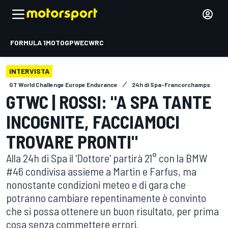
FORMULA 1
MOTOGP
WEC
WRC
INTERVISTA
GT World Challenge Europe Endurance
24h di Spa-Francorchamps
GTWC | ROSSI: "A SPA TANTE
INCOGNITE, FACCIAMOCI
TROVARE PRONTI"
Alla 24h di Spa il 'Dottore' partirà 21° con la BMW
#46 condivisa assieme a Martin e Farfus, ma
nonostante condizioni meteo e di gara che
potranno cambiare repentinamente è convinto
che si possa ottenere un buon risultato, per prima
cosa senza commettere errori.