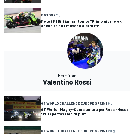
MOTOGP
2 g
MotoGP | Di Giannantonio: "Primo giorno ok,
anche se ho i muscoli distrutti!"
More from
Valentino Rossi
GT WORLD CHALLENGE EUROPE SPRINT
6 g
GT World | Magny-Cours amara per Rossi-Hesse:
"Ci aspettavamo di più"
GT WORLD CHALLENGE EUROPE SPRINT
20 g