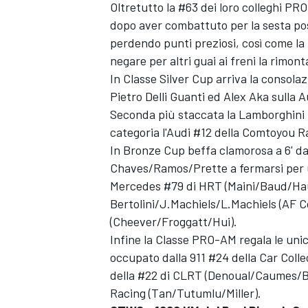
Oltretutto la #63 dei loro colleghi PRO
dopo aver combattuto per la sesta posi
perdendo punti preziosi, così come la 
negare per altri guai ai freni la rimont
In Classe Silver Cup arriva la consola
Pietro Delli Guanti ed Alex Aka sulla 
Seconda più staccata la Lamborghini 
categoria l'Audi #12 della Comtoyou
In Bronze Cup beffa clamorosa a 6' da
Chaves/Ramos/Prette a fermarsi per un
Mercedes #79 di HRT (Maini/Baud/Haupt
Bertolini/J.Machiels/L.Machiels (AF 
(Cheever/Froggatt/Hui).
Infine la Classe PRO-AM regala le unich
occupato dalla 911 #24 della Car Coll
RALLY
della #22 di CLRT (Denoual/Caumes/Boc
Racing (Tan/Tutumlu/Miller).