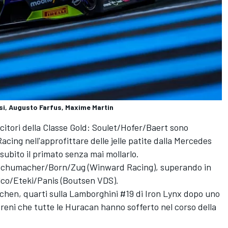
i, Augusto Farfus, Maxime Martin
citori della Classe Gold: Soulet/Hofer/Baert sono
acing nell'approfittare delle jelle patite dalla Mercedes
ubito il primato senza mai mollarlo.
di Schumacher/Born/Zug (Winward Racing), superando in
Folco/Eteki/Panis (Boutsen VDS).
chen, quarti sulla Lamborghini #19 di Iron Lynx dopo uno
freni che tutte le Huracan hanno sofferto nel corso della