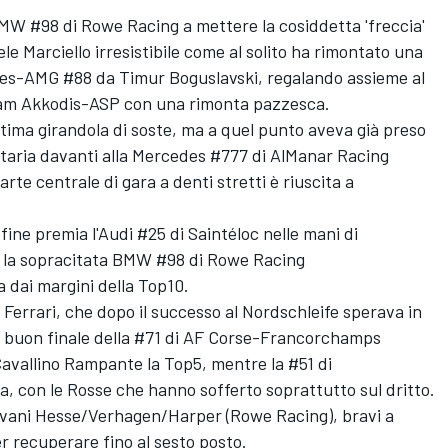
 BMW #98 di Rowe Racing a mettere la cosiddetta 'freccia'
le Marciello
irresistibile come al solito ha rimontato una
edes-AMG #88 da Timur Boguslavski, regalando assieme al
team Akkodis-ASP con una rimonta pazzesca.
l'ultima girandola di soste, ma a quel punto aveva già preso
solitaria davanti alla Mercedes #777 di AlManar Racing
rte centrale di gara a denti stretti è riuscita a
 fine premia l'Audi #25 di Saintéloc nelle mani di
 la sopracitata BMW #98 di Rowe Racing
a dai margini della Top10.
a Ferrari, che dopo il successo al Nordschleife sperava in
Il buon finale della #71 di AF Corse-Francorchamps
avallino Rampante la Top5, mentre la #51 di
 con le Rosse che hanno sofferto soprattutto sul dritto.
ovani Hesse/Verhagen/Harper (Rowe Racing), bravi a
er recuperare fino al sesto posto.