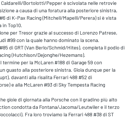
 Caldarelli/Bortolotti/Pepper è scivolata nelle retrovie
zione a causa di una foratura alla posteriore sinistra,
#6 di K-Pax Racing (Mitchell/Mapelli/Perera) si è vista
a in Top10.
zione per Tresor grazie al successo di Lorenzo Patrese,
Audi #99 con la quale hanno dominato la scena.
#85 di GRT (Van Berlo/Schmid/Hites), completa il podio di
 Racing (Hutchison/Dejonghe/Hezemans).
l termine per la McLaren #188 di Garage 59 con
 guasto alla posteriore sinistra. Gioia dunque per la
), davanti alla risalita Ferrari 488 #52 di
Corse) e alla McLaren #93 di Sky Tempesta Racing
e gioie di giornata alla Porsche con il gradino più alto
ection condotta da Fontana/Jacoma/Leutwiler e il terzo
colacci). Fra loro troviamo la Ferrari 488 #38 di ST