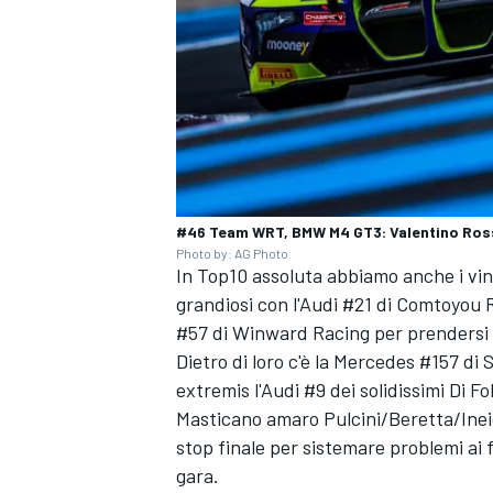
#46 Team WRT, BMW M4 GT3: Valentino Ross
Photo by: AG Photo
In Top10 assoluta abbiamo anche i vin
grandiosi con l'Audi #21 di Comtoyou R
#57 di Winward Racing per prendersi s
Dietro di loro c'è la Mercedes #157 
extremis l'Audi #9 dei solidissimi Di 
Masticano amaro Pulcini/Beretta/Inei
MONOMARCA
stop finale per sistemare problemi ai 
gara.