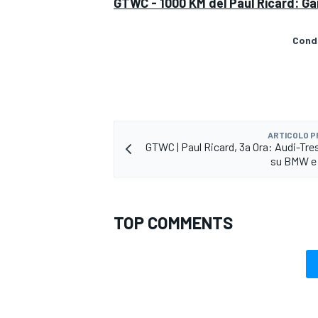
GTWC - 1000 KM del Paul Ricard: Ga
Condi
ARTICOLO 
GTWC | Paul Ricard, 3a Ora: Audi-Tres
su BMW e
TOP COMMENTS