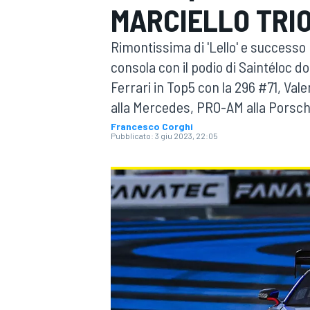
MARCIELLO TRIO
MOTOGP
WEC
Rimontissima di 'Lello' e successo
consola con il podio di Saintéloc do
Ferrari in Top5 con la 296 #71, Vale
alla Mercedes, PRO-AM alla Porsch
Francesco Corghi
Pubblicato:
3 giu 2023, 22:05
WRC