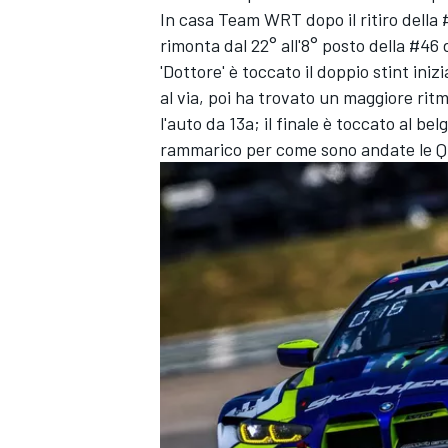
In casa Team WRT dopo il ritiro della
rimonta dal 22° all'8° posto della #46
'Dottore' è toccato il doppio stint iniz
al via, poi ha trovato un maggiore rit
l'auto da 13a; il finale è toccato al b
rammarico per come sono andate le Qu
ENDURANCE/GT