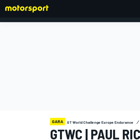
FORMULA 1
GARA
GT World Challenge Europe Endurance
GTWC | PAUL RI