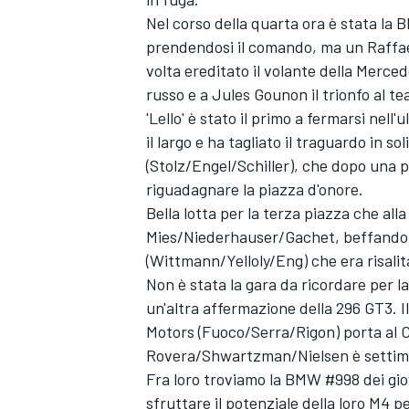
Nel corso della quarta ora è stata la
prendendosi il comando, ma un
Raffae
volta ereditato il volante della Merc
russo e a
Jules Gounon
il trionfo al 
'Lello' è stato il primo a fermarsi nel
il largo e ha tagliato il traguardo in 
(Stolz/Engel/Schiller), che dopo una pa
riguadagnare la piazza d'onore.
Bella lotta per la terza piazza che alla
Mies/Niederhauser/Gachet, beffando
(Wittmann/Yelloly/Eng) che era risalit
Non è stata la gara da ricordare per l
un'altra affermazione della 296 GT3. 
Motors (Fuoco/Serra/Rigon) porta al C
Rovera/Shwartzman/Nielsen è settima,
Fra loro troviamo la BMW #998 dei gi
sfruttare il potenziale della loro M4 p