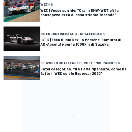
WEC
4 h
WEC | Vosse sorride: "Ora in BMW-WRT c'è la
consapevolezza di cosa stiamo facendo"
INTERCONTINENTAL GT CHALLENGE
6 h
IGTC | Ecco Bushi Rex, la Porsche-Samurai di
AO-Absolute per la 1000km di Suzuka
GT WORLD CHALLENGE EUROPE ENDURANCE
12 h
Ratel categorico: "Il GT3 va ripensato, come ha
fatto il WEC con le Hypercar 2030"