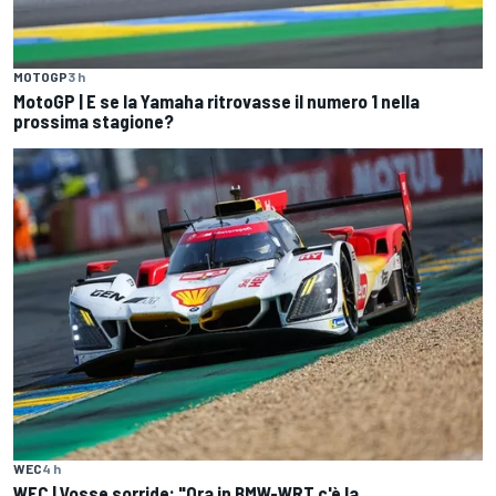
MOTOGP
3 h
MotoGP | E se la Yamaha ritrovasse il numero 1 nella
prossima stagione?
WEC
4 h
WEC | Vosse sorride: "Ora in BMW-WRT c'è la