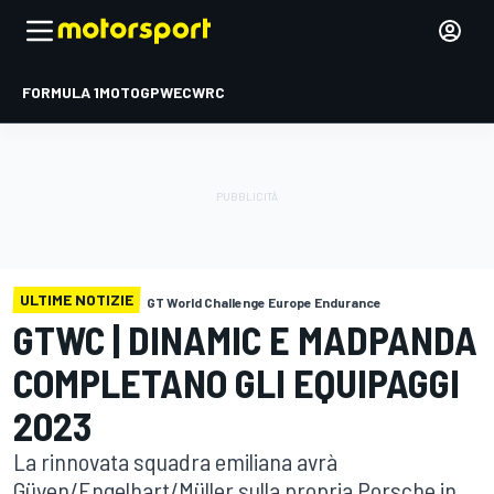
FORMULA 1
MOTOGP
WEC
WRC
ULTIME NOTIZIE
GT World Challenge Europe Endurance
GTWC | DINAMIC E MADPANDA
COMPLETANO GLI EQUIPAGGI
2023
La rinnovata squadra emiliana avrà
Güven/Engelhart/Müller sulla propria Porsche in