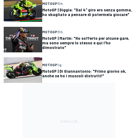
MOTOGP
11 h
MotoGP | Diggia: "Dal 4° giro ero senza gomma,
ho sbagliato a pensare di potermela giocare"
MOTOGP
11 h
MotoGP | Martín: "Ho sofferto per alcune gare,
ma sono sempre lo stesso e qui l'ho
dimostrato"
MOTOGP
1 g
MotoGP | Di Giannantonio: "Primo giorno ok,
anche se ho i muscoli distrutti!"