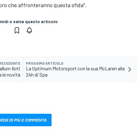
loro che affronteranno questa sfida".
vidi o salva questo articolo
PRECEDENTE
PROSSIMO ARTICOLO
allum Ilott
La Optimum Motorsport con la sua McLaren alla
a le novità
24h di Spa
VEDI DI PIÙ E COMMENTA