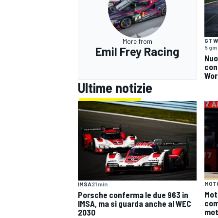
More from
GT W
5 gm
Emil Frey Racing
Nuo
con 
Wor
Ultime notizie
MOT
IMSA
21 min
Mot
Porsche conferma le due 963 in
com
IMSA, ma si guarda anche al WEC
mot
2030