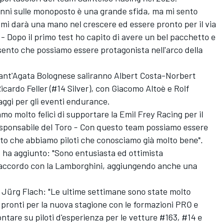
anni sulle monoposto è una grande sfida, ma mi sento
 mi darà una mano nel crescere ed essere pronto per il via
e - Dopo il primo test ho capito di avere un bel pacchetto e
o, sento che possiamo essere protagonista nell'arco della
 Sant'Agata Bolognese saliranno Albert Costa-Norbert
cardo Feller (#14 Silver), con Giacomo Altoè e Rolf
aggi per gli eventi endurance.
 molto felici di supportare la Emil Frey Racing per il
esponsabile del Toro - Con questo team possiamo essere
dato che abbiamo piloti che conosciamo già molto bene".
, ha aggiunto: "Sono entusiasta ed ottimista
l'accordo con la Lamborghini, aggiungendo anche una
o Jürg Flach: "Le ultime settimane sono state molto
 pronti per la nuova stagione con le formazioni PRO e
ontare su piloti d'esperienza per le vetture #163, #14 e