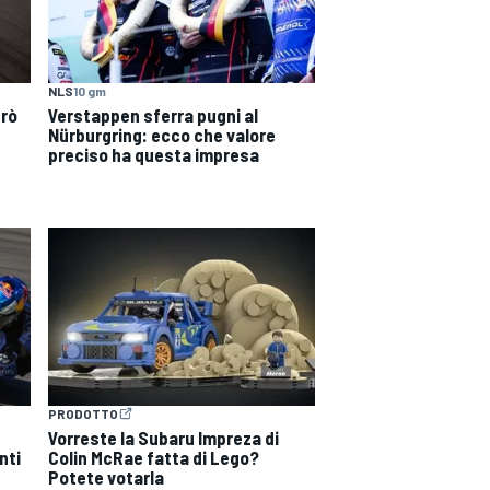
NLS
10 gm
erò
Verstappen sferra pugni al
Nürburgring: ecco che valore
preciso ha questa impresa
PRODOTTO
:
Vorreste la Subaru Impreza di
nti
Colin McRae fatta di Lego?
Potete votarla