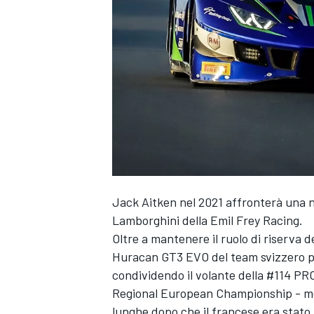
Jack Aitken nel 2021 affronterà una 
Lamborghini della Emil Frey Racing.
Oltre a mantenere il ruolo di riserva de
Huracan GT3 EVO del team svizzero 
condividendo il volante della #114 PR
Regional European Championship - me
MONOPOSTO
lunghe dopo che il francese era stato