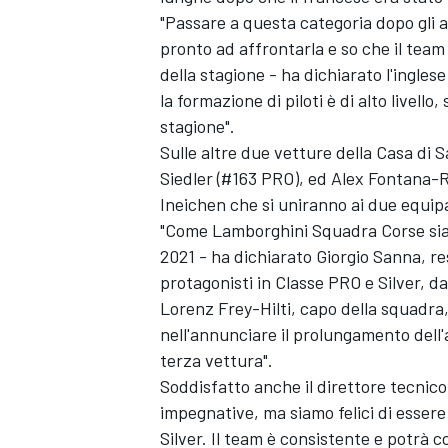
"Passare a questa categoria dopo gli 
pronto ad affrontarla e so che il team
della stagione - ha dichiarato l'ingles
la formazione di piloti è di alto livell
stagione".
Sulle altre due vetture della Casa di
Siedler (#163 PRO), ed Alex Fontana-Ri
Ineichen che si uniranno ai due equip
"Come Lamborghini Squadra Corse siamo
2021 - ha dichiarato Giorgio Sanna, r
protagonisti in Classe PRO e Silver, 
Lorenz Frey-Hilti, capo della squadra
nell'annunciare il prolungamento del
terza vettura".
Soddisfatto anche il direttore tecnic
impegnative, ma siamo felici di essere
Silver. Il team è consistente e potrà c