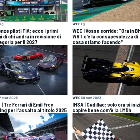
1 g
WEC
1 g
nze piloti FIA: ecco i primi
WEC | Vosse sorride: "Ora in 
 di chi andrà in revisione di
WRT c'è la consapevolezza di
egoria per il 2027
cosa stiamo facendo"
7 mar 2025
WEC
30 nov 2023
| Tre Ferrari di Emil Frey
IMSA | Cadillac: solo ora si iniz
ng per l'assalto al titolo 2025
capire bene com'è la LMDh