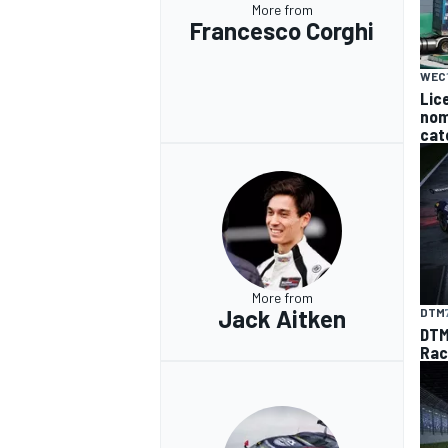
More from
Francesco Corghi
WEC
Lice
nomi
cat
More from
Jack Aitken
DTM
DTM 
Raci
RALLY