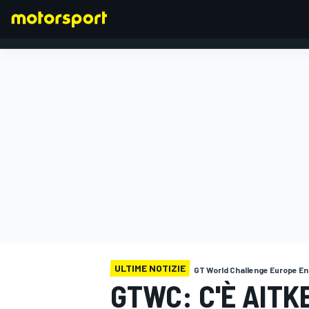
FORMULA 1
ULTIME NOTIZIE
GT World Challenge Europe E
GTWC: C'È AITKE