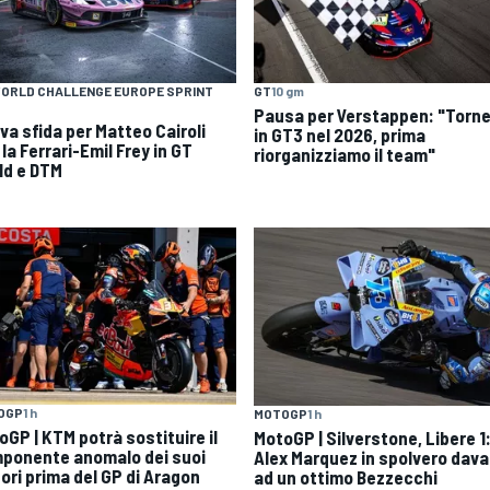
ORLD CHALLENGE EUROPE SPRINT
GT
10 gm
Pausa per Verstappen: "Torn
va sfida per Matteo Cairoli
in GT3 nel 2026, prima
la Ferrari-Emil Frey in GT
riorganizziamo il team"
ld e DTM
OGP
1 h
MOTOGP
1 h
oGP | KTM potrà sostituire il
MotoGP | Silverstone, Libere 1
ponente anomalo dei suoi
Alex Marquez in spolvero dava
ori prima del GP di Aragon
ad un ottimo Bezzecchi