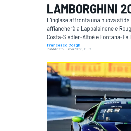
LAMBORGHINI 2
MOTOGP
WEC
L'inglese affronta una nuova sfida 
affiancherà a Lappalainene e Rougi
Costa-Siedler-Altoè e Fontana-Fel
Francesco Corghi
Pubblicato:
8 mar 2021, 11:07
WRC