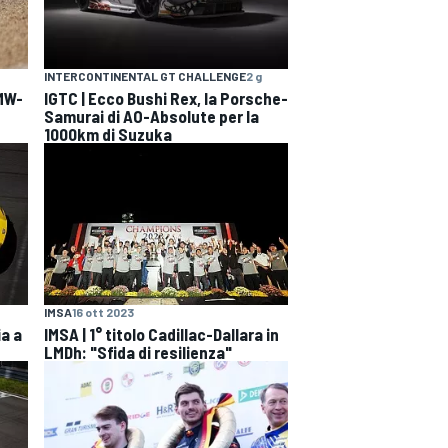
INTERCONTINENTAL GT CHALLENGE
2 g
BMW-
IGTC | Ecco Bushi Rex, la Porsche-
Samurai di AO-Absolute per la
1000km di Suzuka
IMSA
16 ott 2023
ia a
IMSA | 1° titolo Cadillac-Dallara in
LMDh: "Sfida di resilienza"