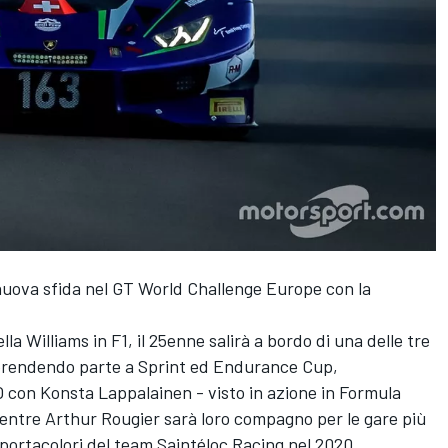
nuova sfida nel GT World Challenge Europe con la
lla Williams in F1, il 25enne salirà a bordo di una delle tre
prendendo parte a Sprint ed Endurance Cup,
O con Konsta Lappalainen - visto in azione in Formula
ntre Arthur Rougier sarà loro compagno per le gare più
 portacolori del team Saintéloc Racing nel 2020.