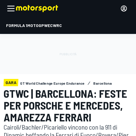
FORMULA 1
MOTOGP
WEC
WRC
GARA
GT World Challenge Europe Endurance
Barcellona
GTWC | BARCELLONA: FESTE
PER PORSCHE E MERCEDES,
AMAREZZA FERRARI
Cairoli/Bachler/Picariello vincono con la 911 di
Dinamic beffando la Ferrari di Fuoco/Rovera/Pier