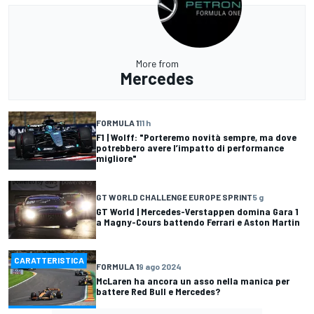
More from
Mercedes
FORMULA 1
11 h
F1 | Wolff: "Porteremo novità sempre, ma dove
potrebbero avere l’impatto di performance
migliore"
GT WORLD CHALLENGE EUROPE SPRINT
5 g
GT World | Mercedes-Verstappen domina Gara 1
a Magny-Cours battendo Ferrari e Aston Martin
CARATTERISTICA
FORMULA 1
9 ago 2024
McLaren ha ancora un asso nella manica per
battere Red Bull e Mercedes?