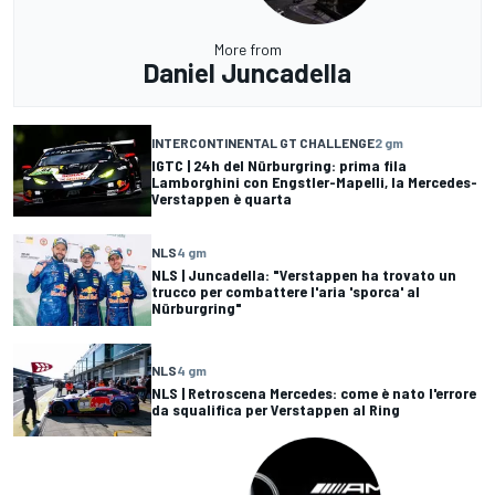
More from
Daniel Juncadella
INTERCONTINENTAL GT CHALLENGE
2 gm
IGTC | 24h del Nürburgring: prima fila
Lamborghini con Engstler-Mapelli, la Mercedes-
Verstappen è quarta
NLS
4 gm
NLS | Juncadella: "Verstappen ha trovato un
trucco per combattere l'aria 'sporca' al
Nürburgring"
NLS
4 gm
NLS | Retroscena Mercedes: come è nato l'errore
da squalifica per Verstappen al Ring