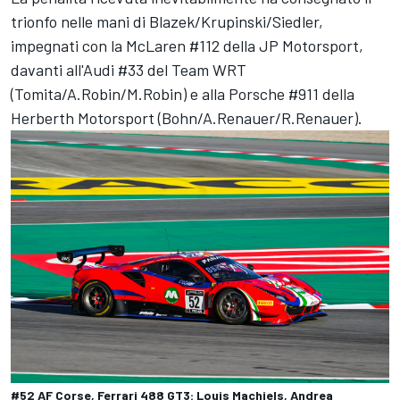
trionfo nelle mani di Blazek/Krupinski/Siedler,
impegnati con la McLaren #112 della JP Motorsport,
davanti all'Audi #33 del Team WRT
(Tomita/A.Robin/M.Robin) e alla Porsche #911 della
Herberth Motorsport (Bohn/A.Renauer/R.Renauer).
#52 AF Corse, Ferrari 488 GT3: Louis Machiels, Andrea