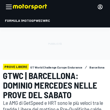
FORMULA 1
MOTOGP
WEC
WRC
PROVE LIBERE
GT World Challenge Europe Endurance
Barcellona
GTWC | BARCELLONA:
DOMINIO MERCEDES NELLE
PROVE DEL SABATO
Le AMG di GetSpeed e HRT sono le più veloci tra le
fredde Libere del mattino e Pre-Qualifiche calde