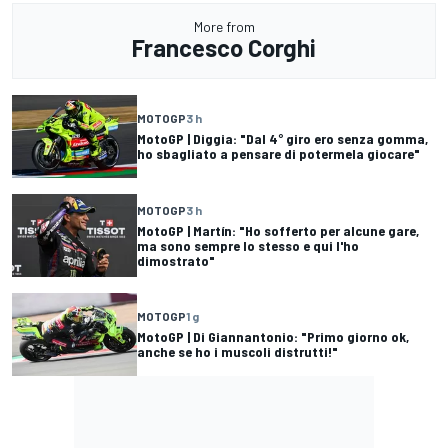
More from
Francesco Corghi
MOTOGP
3 h
MotoGP | Diggia: "Dal 4° giro ero senza gomma,
ho sbagliato a pensare di potermela giocare"
MOTOGP
3 h
MotoGP | Martín: "Ho sofferto per alcune gare,
ma sono sempre lo stesso e qui l'ho
dimostrato"
MOTOGP
1 g
MotoGP | Di Giannantonio: "Primo giorno ok,
anche se ho i muscoli distrutti!"