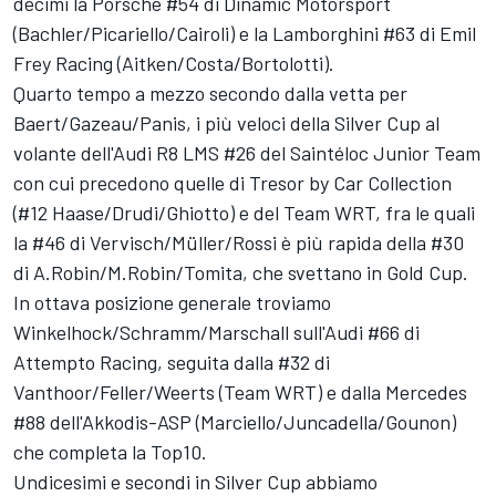
decimi la Porsche #54 di Dinamic Motorsport
(Bachler/Picariello/Cairoli) e la Lamborghini #63 di Emil
Frey Racing (Aitken/Costa/Bortolotti).
Quarto tempo a mezzo secondo dalla vetta per
Baert/Gazeau/Panis, i più veloci della Silver Cup al
volante dell'Audi R8 LMS #26 del Saintéloc Junior Team
con cui precedono quelle di Tresor by Car Collection
(#12 Haase/Drudi/Ghiotto) e del Team WRT, fra le quali
la #46 di Vervisch/Müller/Rossi è più rapida della #30
di A.Robin/M.Robin/Tomita, che svettano in Gold Cup.
In ottava posizione generale troviamo
Winkelhock/Schramm/Marschall sull'Audi #66 di
Attempto Racing, seguita dalla #32 di
Vanthoor/Feller/Weerts (Team WRT) e dalla Mercedes
#88 dell'Akkodis-ASP (Marciello/Juncadella/Gounon)
che completa la Top10.
Undicesimi e secondi in Silver Cup abbiamo