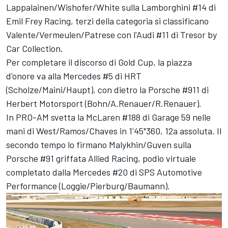
Lappalainen/Wishofer/White sulla Lamborghini #14 di
Emil Frey Racing, terzi della categoria si classificano
Valente/Vermeulen/Patrese con l'Audi #11 di Tresor by
Car Collection.
Per completare il discorso di Gold Cup, la piazza
d'onore va alla Mercedes #5 di HRT
(Scholze/Maini/Haupt), con dietro la Porsche #911 di
Herbert Motorsport (Bohn/A.Renauer/R.Renauer).
In PRO-AM svetta la McLaren #188 di Garage 59 nelle
mani di West/Ramos/Chaves in 1'45"360, 12a assoluta. Il
secondo tempo lo firmano Malykhin/Guven sulla
Porsche #91 griffata Allied Racing, podio virtuale
completato dalla Mercedes #20 di SPS Automotive
Performance (Loggie/Pierburg/Baumann).