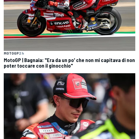
MOTOGP
2 h
MotoGP | Bagnaia: "Era da un po' che non mi capitava di non
poter toccare con il ginocchio"