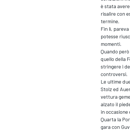
è stata avere
risalire con 
termine.
Fin lì, pare
potesse riusc
momenti.
Quando però l
quello della
stringere i d
controversi.
Le ultime due
Stolz ed Auer
vettura gemel
alzato il pie
ENDURANCE/GT
in occasione 
Quarta la Po
gara con Guv