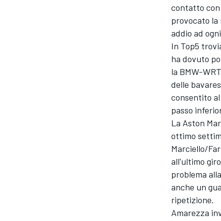
contatto con
provocato la 
addio ad ogni
In Top5 trov
ha dovuto por
la BMW-WRT #
delle bavares
consentito al
passo inferior
La Aston Mar
ottimo setti
Marciello/Far
all'ultimo g
problema alla
anche un guas
MONOMARCA
ripetizione.
Amarezza inv