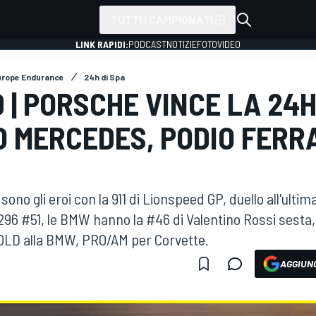
TUTTI I CAMPIONATI
LINK RAPIDI:
PODCAST
NOTIZIE
FOTO
VIDEO
urope Endurance
24h di Spa
 | PORSCHE VINCE LA 24H
 MERCEDES, PODIO FERRA
ono gli eroi con la 911 di Lionspeed GP, duello all'ulti
 296 #51, le BMW hanno la #46 di Valentino Rossi sesta, 
LD alla BMW, PRO/AM per Corvette.
AGGIUNG