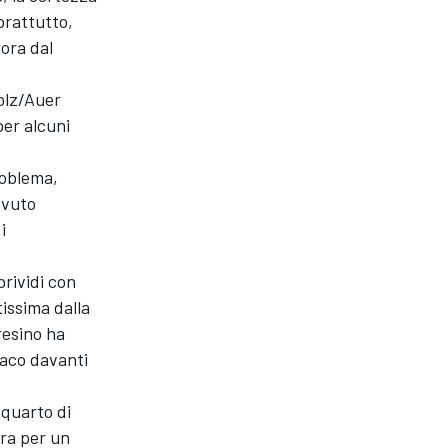
prattutto,
 ora dal
olz/Auer
per alcuni
roblema,
ovuto
i
brividi con
issima dalla
resino ha
riaco davanti
quarto di
ra per un