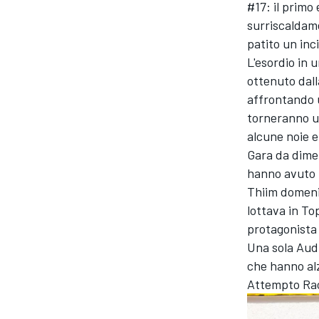
#17: il primo 
surriscaldam
patito un inc
L'esordio in 
ottenuto dal
affrontando 
torneranno ut
alcune noie e
Gara da dimen
hanno avuto p
Thiim domeni
lottava in T
protagonista 
Una sola Audi
che hanno al
RALLY
Attempto Rac