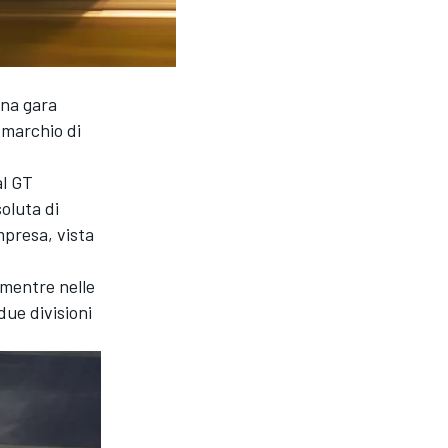
una gara
 marchio di
al GT
oluta di
mpresa, vista
 mentre nelle
due divisioni