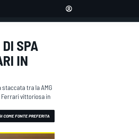
dei tuoi piloti preferiti
Fai sentire la tua voce
commentando l'articolo
ACCEDI
EDIZIONE
 DI SPA
ITALIA
RI IN
ma staccata tra la AMG
Ferrari vittoriosa in
I COME FONTE PREFERITA