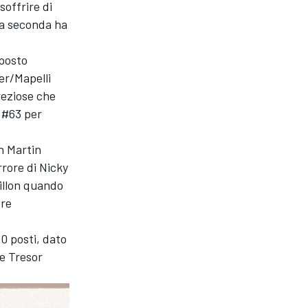
soffrire di
la seconda ha
 posto
er/Mapelli
reziose che
 #63 per
on Martin
rrore di Nicky
illon quando
ere
30 posti, dato
e Tresor