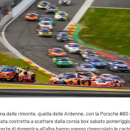
gna delle rimonte, quella delle Ardenne, con la Porsche #80
ata costretta a scattare dalla corsia box sabato pomeriggio. 
certe di domenica all'alba hanno spesso rimescolato le carte