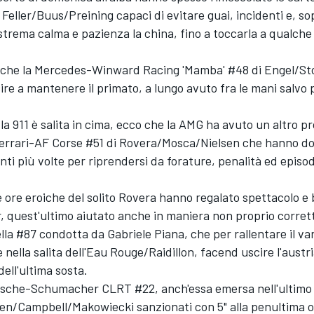
 Feller/Buus/Preining capaci di evitare guai, incidenti e, so
estrema calma e pazienza la china, fino a toccarla a qualche
va che la Mercedes-Winward Racing 'Mamba' #48 di Engel/St
ire a mantenere il primato, a lungo avuto fra le mani salvo 
a 911 è salita in cima, ecco che la AMG ha avuto un altro p
 Ferrari-AF Corse #51 di Rovera/Mosca/Nielsen che hanno d
enti più volte per riprendersi da forature, penalità ed episod
 ore eroiche del solito Rovera hanno regalato spettacolo e 
, quest'ultimo aiutato anche in maniera non proprio corrett
la #87 condotta da Gabriele Piana, che per rallentare il va
de nella salita dell'Eau Rouge/Raidillon, facend uscire l'aust
dell'ultima sosta.
rsche-Schumacher CLRT #22, anch'essa emersa nell'ultimo 
en/Campbell/Makowiecki sanzionati con 5" alla penultima o