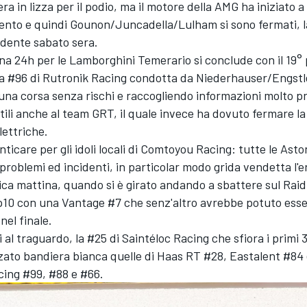
era in lizza per il podio, ma il motore della AMG ha iniziato a 
ento e quindi Gounon/Juncadella/Lulham si sono fermati, 
idente sabato sera.
una 24h per le Lamborghini Temerario si conclude con il 19°
la #96 di Rutronik Racing condotta da Niederhauser/Engstl
una corsa senza rischi e raccogliendo informazioni molto p
ili anche al team GRT, il quale invece ha dovuto fermare la
lettriche.
ticare per gli idoli locali di Comtoyou Racing: tutte le Ast
roblemi ed incidenti, in particolar modo grida vendetta l'e
ca mattina, quando si è girato andando a sbattere sul Raid
op10 con una Vantage #7 che senz'altro avrebbe potuto ess
nel finale.
 al traguardo, la #25 di Saintéloc Racing che sfiora i primi 
zato bandiera bianca quelle di Haas RT #28, Eastalent #84 
ing #99, #88 e #66.