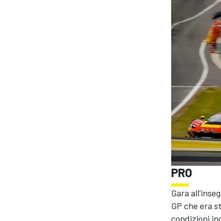
PRO
Gara all'inse
GP che era st
condizioni in