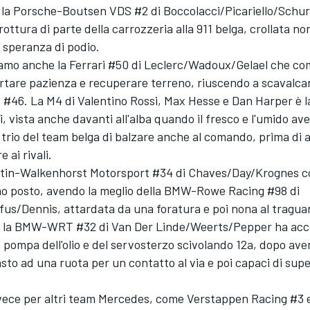
 la Porsche-Boutsen VDS #2 di Boccolacci/Picariello/Schur
rottura di parte della carrozzeria alla 911 belga, crollata n
 speranza di podio.
iamo anche la Ferrari #50 di Leclerc/Wadoux/Gelael che co
tare pazienza e recuperare terreno, riuscendo a scavalcar
46. La M4 di Valentino Rossi, Max Hesse e Dan Harper è la
i, vista anche davanti all'alba quando il fresco e l'umido av
 trio del team belga di balzare anche al comando, prima di
e ai rivali.
tin-Walkenhorst Motorsport #34 di Chaves/Day/Krognes c
mo posto, avendo la meglio della BMW-Rowe Racing #98 di
fus/Dennis, attardata da una foratura e poi nona al tragua
iro la BMW-WRT #32 di Van Der Linde/Weerts/Pepper ha ac
 pompa dell'olio e del servosterzo scivolando 12a, dopo av
to ad una ruota per un contatto al via e poi capaci di super
ece per altri team Mercedes, come Verstappen Racing #3