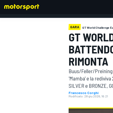
GARA
GT World Challenge E
GT WORLD
FORMULA 1
BATTENDO
RIMONTA
Buus/Feller/Preining s
'Mamba' e la rediviva
SILVER e BRONZE, GO
Francesco Corghi
Modificato:
28 giu 2026, 16:21