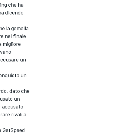
ing che ha
ona dicendo
me la gemella
e nel finale
 migliore
evano
 accusare un
onquista un
rdo, dato che
cusato un
er accusato
are rivali a
 e GetSpeed