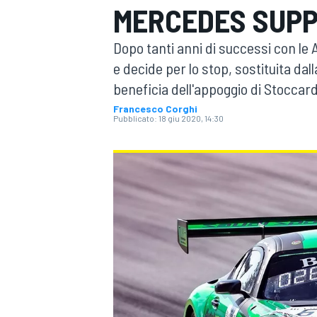
MERCEDES SUPP
MOTOGP
WEC
Dopo tanti anni di successi con le 
e decide per lo stop, sostituita d
beneficia dell'appoggio di Stoccar
Francesco Corghi
Pubblicato:
18 giu 2020, 14:30
WRC