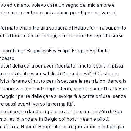
rtivo ed umano, volevo dare un segno del mio amore e
 che con questa squadra siamo pronti per arrivare ai
rmato che oltre alla squadra di Haupt fornirà supporto
struttore tedesco festeggerà i 10 anni del reparto corse
 con Timur Boguslavskiy, Felipe Fraga e Raffaele
uccesso.
zatori della gara per aver riportato il motorsport in pista
ommentato il responsabile di Mercedes-AMG Customer
vità faremo di tutto per rispettare le restrizioni dando la
sicurezza dei nostri dipendenti, clienti e addetti ai lavori
maggior parte delle gare si svolgerà a porte chiuse, senza
re passi avanti verso la normalità".
tro impegno dando supporto a chi correrà la 24h di Spa
 lieti di andare in Belgio coi nostri team e piloti,
stita da Hubert Haupt che ora è più vicino alla famiglia