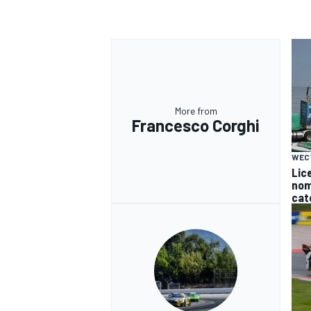
More from
Francesco Corghi
WEC
Lice
nomi
cat