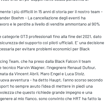
ente i più difficili in 15 anni di storia per il nostro team -
ander Boehm - La cancellazione degli eventi ha
avoro e le perdite a livello di vendite ammontano al 90%
le categorie GT3 professionali fino alla fine del 2021, dato
curezza del supporto coi piloti ufficiali. E' una decisione
essaria per evitare problemi economici per Black
acing Team, che ha preso dalla Black Falcon il team
tore tecnico Marvin Wagner, l'ingegnere Renaud Dufour,
formata da Vincent Abril, Maro Engel e Luca Stolz.
 nuova avventura - ha detto Haupt, l'anno scorso secondo
rsport ho sempre avuto l'idea di mettere in piedi una
evolezza che questo richiede grande impegno e una
genere al mio fianco, sono convinto che HRT ha fatto la