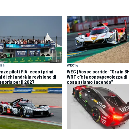
19 h
WEC
1 g
nze piloti FIA: ecco i primi
WEC | Vosse sorride: "Ora in 
 di chi andrà in revisione di
WRT c'è la consapevolezza di
egoria per il 2027
cosa stiamo facendo"