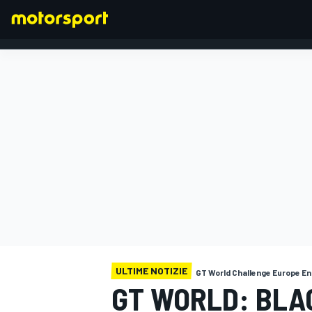
FORMULA 1
ULTIME NOTIZIE
GT World Challenge Europe E
GT WORLD: BLAC