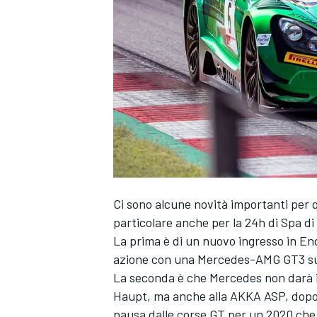
Ci sono alcune novità importanti per 
particolare anche per la 24h di Spa di
La prima è di un nuovo ingresso in E
azione con una Mercedes-AMG GT3 sup
La seconda è che Mercedes non darà i
Haupt, ma anche alla AKKA ASP, dopo 
MONOPOSTO
pausa dalle corse GT per un 2020 che