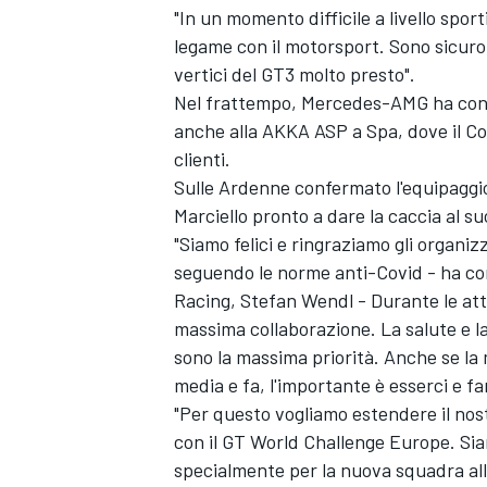
"In un momento difficile a livello spo
legame con il motorsport. Sono sicuro
vertici del GT3 molto presto".
Nel frattempo, Mercedes-AMG ha confe
anche alla AKKA ASP a Spa, dove il Co
clienti.
Sulle Ardenne confermato l'equipaggio
Marciello pronto a dare la caccia al s
"Siamo felici e ringraziamo gli organiz
seguendo le norme anti-Covid - ha c
Racing, Stefan Wendl - Durante le atti
massima collaborazione. La salute e la 
sono la massima priorità. Anche se la 
media e fa, l'importante è esserci e fa
ENDURANCE/GT
"Per questo vogliamo estendere il nos
con il GT World Challenge Europe. Siamo
specialmente per la nuova squadra alle