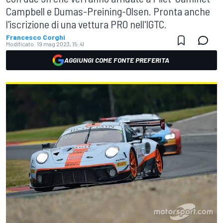
Campbell e Dumas-Preining-Olsen. Pronta anche
l'iscrizione di una vettura PRO nell'IGTC.
Francesco Corghi
Modificato:
19 mag 2023, 15:41
AGGIUNGI COME FONTE PREFERITA