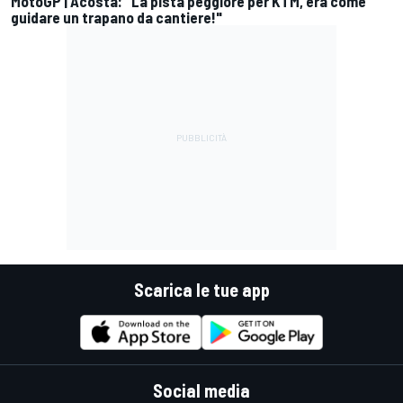
MotoGP | Acosta: "La pista peggiore per KTM, era come
guidare un trapano da cantiere!"
Scarica le tue app
Social media