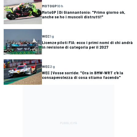
MOTOGP
10 h
MotoGP | Di Giannantonio: "Primo giorno ok,
anche se ho i muscoli distrutti!"
WEC
1 g
Licenze piloti FIA: ecco i primi nomi di chi andrà
in revisione di categoria per il 2027
WEC
2 g
WEC | Vosse sorride: "Ora in BMW-WRT c'è la
consapevolezza di cosa stiamo facendo"