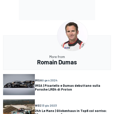
More from
Romain Dumas
IMSA
9 gen 2024
IMSA | Picariello e Dumas debuttano sulla
Porsche LMDh di Proton
WEC
13 giu 2023
24h Le Mans | Glickenhaus in Top6 col sorriso: