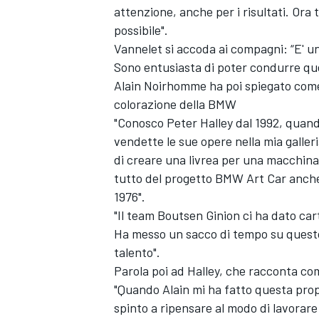
attenzione, anche per i risultati. Ora 
possibile".
Vannelet si accoda ai compagni: “E' un
Sono entusiasta di poter condurre que
Alain Noirhomme ha poi spiegato come è
colorazione della BMW
"Conosco Peter Halley dal 1992, quand
vendette le sue opere nella mia galler
di creare una livrea per una macchin
tutto del progetto BMW Art Car anche 
1976".
"Il team Boutsen Ginion ci ha dato car
Ha messo un sacco di tempo su questo l
talento".
ENDURANCE/GT
Parola poi ad Halley, che racconta co
"Quando Alain mi ha fatto questa propo
spinto a ripensare al modo di lavorar