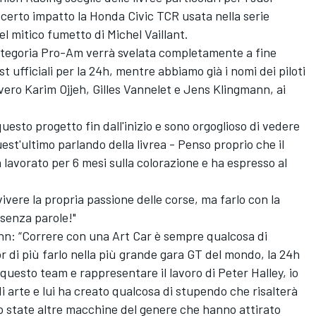
erto impatto la Honda Civic TCR usata nella serie
l mitico fumetto di Michel Vaillant.
tegoria Pro-Am verrà svelata completamente a fine
 ufficiali per la 24h, mentre abbiamo già i nomi dei piloti
ero Karim Ojjeh, Gilles Vannelet e Jens Klingmann, ai
uesto progetto fin dall'inizio e sono orgoglioso di vedere
st'ultimo parlando della livrea - Penso proprio che il
a lavorato per 6 mesi sulla colorazione e ha espresso al
vivere la propria passione delle corse, ma farlo con la
 senza parole!"
nn: “Correre con una Art Car è sempre qualcosa di
or di più farlo nella più grande gara GT del mondo, la 24h
 questo team e rappresentare il lavoro di Peter Halley, io
 arte e lui ha creato qualcosa di stupendo che risalterà
no state altre macchine del genere che hanno attirato