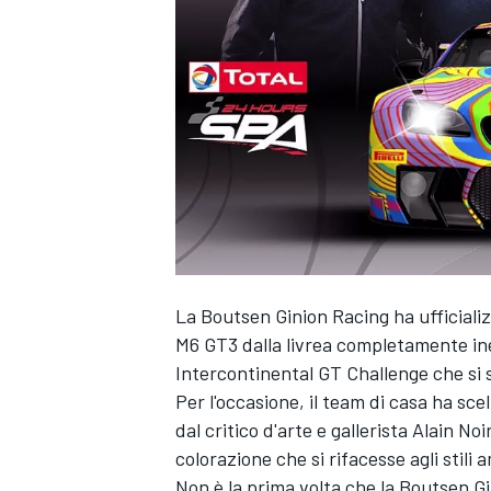
La Boutsen Ginion Racing ha ufficiali
M6 GT3 dalla livrea completamente ine
Intercontinental GT Challenge che si s
Per l'occasione, il team di casa ha scel
dal critico d'arte e gallerista Alain
colorazione che si rifacesse agli stili a
MONOPOSTO
Non è la prima volta che la Boutsen Gin