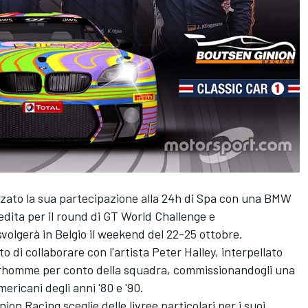
zzato la sua partecipazione alla 24h di Spa con una BMW
dita per il round di GT World Challenge e
volgerà in Belgio il weekend del 22-25 ottobre.
to di collaborare con l'artista Peter Halley, interpellato
 Noirhomme per conto della squadra, commissionandogli una
mericani degli anni '80 e '90.
ion Racing sceglie delle livree particolari per i suoi