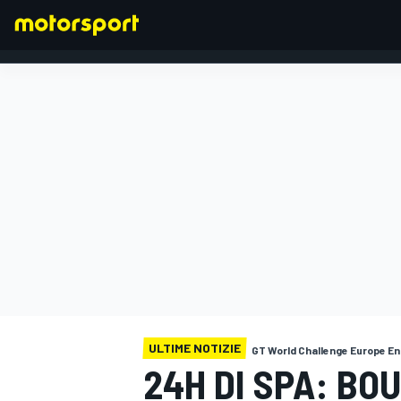
FORMULA 1
ULTIME NOTIZIE
GT World Challenge Europe E
24H DI SPA: BO