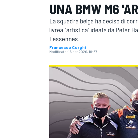
UNA BMW M6 'AR
MOTOGP
WEC
La squadra belga ha deciso di corr
livrea "artistica" ideata da Peter H
Lessennes.
Francesco Corghi
Modificato:
16 set 2020, 10:57
WRC