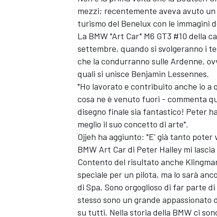
mezzi; recentemente aveva avuto un c
turismo del Benelux con le immagini de
La BMW "Art Car" M6 GT3 #10 della ca
settembre, quando si svolgeranno i test
che la condurranno sulle Ardenne, ovv
quali si unisce Benjamin Lessennes.
"Ho lavorato e contribuito anche io a q
cosa ne è venuto fuori - commenta que
disegno finale sia fantastico! Peter h
meglio il suo concetto di arte".
Ojjeh ha aggiunto: "E' già tanto poter 
BMW Art Car di Peter Halley mi lascia
Contento del risultato anche Klingma
speciale per un pilota, ma lo sarà anc
di Spa. Sono orgoglioso di far parte di
stesso sono un grande appassionato di
su tutti. Nella storia della BMW ci so