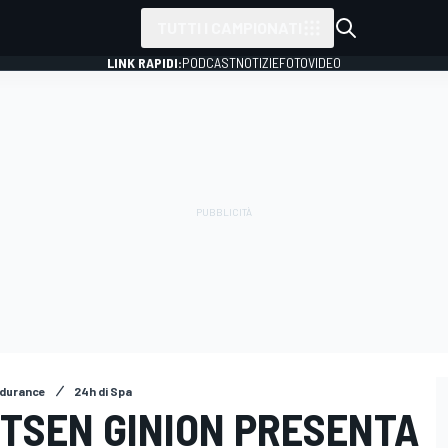
TUTTI I CAMPIONATI
LINK RAPIDI:
PODCAST
NOTIZIE
FOTO
VIDEO
ndurance
24h di Spa
UTSEN GINION PRESENTA