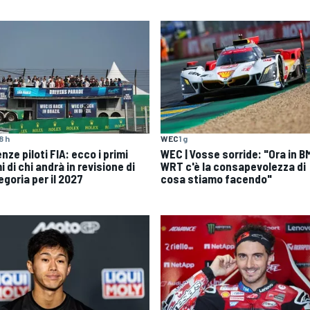
8 h
WEC
1 g
nze piloti FIA: ecco i primi
WEC | Vosse sorride: "Ora in 
 di chi andrà in revisione di
WRT c'è la consapevolezza di
egoria per il 2027
cosa stiamo facendo"