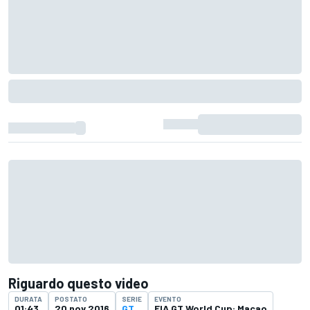
Riguardo questo video
DURATA
POSTATO
SERIE
EVENTO
01:43
20 nov 2016
GT
FIA GT World Cup: Macao