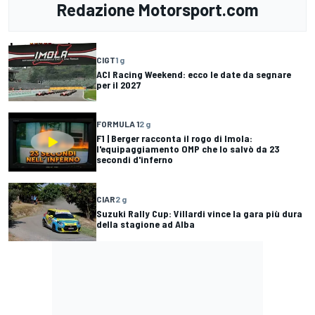
Redazione Motorsport.com
CIGT
1 g
ACI Racing Weekend: ecco le date da segnare
per il 2027
FORMULA 1
2 g
F1 | Berger racconta il rogo di Imola:
l'equipaggiamento OMP che lo salvò da 23
secondi d'inferno
CIAR
2 g
Suzuki Rally Cup: Villardi vince la gara più dura
della stagione ad Alba