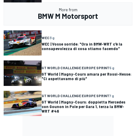
More from
BMW M Motorsport
WEC
3 g
WEC | Vosse sorride: "Ora in BMW-WRT c'è la
consapevolezza di cosa stiamo facendo"
GT WORLD CHALLENGE EUROPE SPRINT
5 g
GT World | Magny-Cours amara per Rossi-Hesse:
"Ci aspettavamo di più"
GT WORLD CHALLENGE EUROPE SPRINT
7 g
GT World | Magny-Cours: doppietta Mercedes
con Gounon in Pole per Gara 1, terza la BMW-
WRT #46