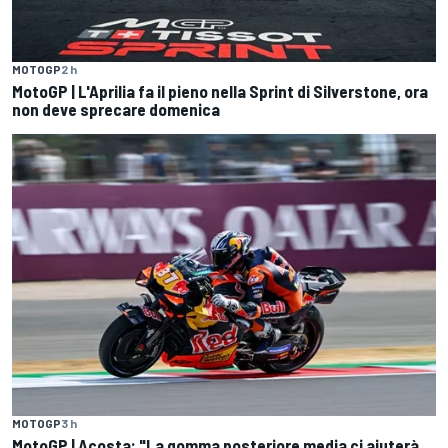
MOTOGP
2 h
MotoGP | L'Aprilia fa il pieno nella Sprint di Silverstone, ora
non deve sprecare domenica
MOTOGP
3 h
MotoGP | Acosta: "La gomma posteriore media ci aiuterà