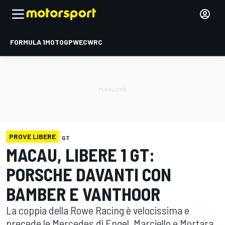
FORMULA 1
MOTOGP
WEC
WRC
PROVE LIBERE
GT
MACAU, LIBERE 1 GT:
PORSCHE DAVANTI CON
BAMBER E VANTHOOR
La coppia della Rowe Racing è velocissima e
precede le Mercedes di Engel, Marciello e Mortara