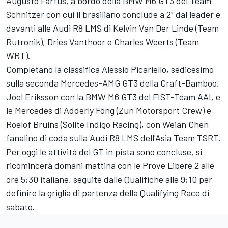
Augusto Farfus, a bordo della BMW M6 GT3 del Team
Schnitzer con cui il brasiliano conclude a 2" dal leader e
davanti alle Audi R8 LMS di Kelvin Van Der Linde (Team
Rutronik), Dries Vanthoor e Charles Weerts (Team
WRT).
Completano la classifica Alessio Picariello, sedicesimo
sulla seconda Mercedes-AMG GT3 della Craft-Bamboo,
Joel Eriksson con la BMW M6 GT3 del FIST-Team AAI, e
le Mercedes di Adderly Fong (Zun Motorsport Crew) e
Roelof Bruins (Solite Indigo Racing), con Weian Chen
fanalino di coda sulla Audi R8 LMS dell'Asia Team TSRT.
Per oggi le attività del GT in pista sono concluse, si
ricomincerà domani mattina con le Prove Libere 2 alle
ore 5;30 italiane, seguite dalle Qualifiche alle 9;10 per
definire la griglia di partenza della Qualifying Race di
sabato.