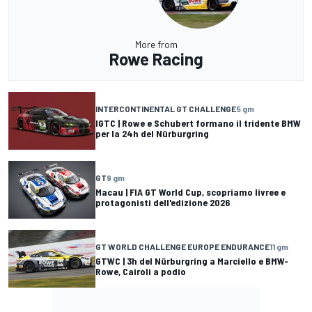
More from
Rowe Racing
INTERCONTINENTAL GT CHALLENGE
5 gm
IGTC | Rowe e Schubert formano il tridente BMW
per la 24h del Nürburgring
GT
9 gm
Macau | FIA GT World Cup, scopriamo livree e
protagonisti dell'edizione 2026
GT WORLD CHALLENGE EUROPE ENDURANCE
11 gm
GTWC | 3h del Nürburgring a Marciello e BMW-
Rowe, Cairoli a podio