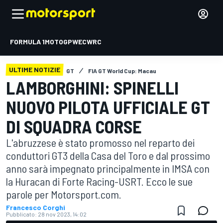
FORMULA 1
MOTOGP
WEC
WRC
ULTIME NOTIZIE
GT
FIA GT World Cup: Macau
LAMBORGHINI: SPINELLI
NUOVO PILOTA UFFICIALE GT
DI SQUADRA CORSE
L'abruzzese è stato promosso nel reparto dei
conduttori GT3 della Casa del Toro e dal prossimo
anno sarà impegnato principalmente in IMSA con
la Huracan di Forte Racing-USRT. Ecco le sue
parole per Motorsport.com.
Francesco Corghi
Pubblicato:
28 nov 2023, 14:02