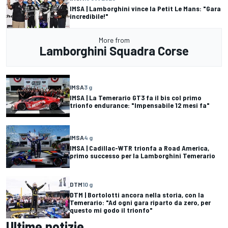
IMSA | Lamborghini vince la Petit Le Mans: "Gara
incredibile!"
More from
Lamborghini Squadra Corse
IMSA
3 g
IMSA | La Temerario GT3 fa il bis col primo
trionfo endurance: "Impensabile 12 mesi fa"
IMSA
4 g
IMSA | Cadillac-WTR trionfa a Road America,
primo successo per la Lamborghini Temerario
DTM
10 g
DTM | Bortolotti ancora nella storia, con la
Temerario: "Ad ogni gara riparto da zero, per
questo mi godo il trionfo"
Ultime notizie