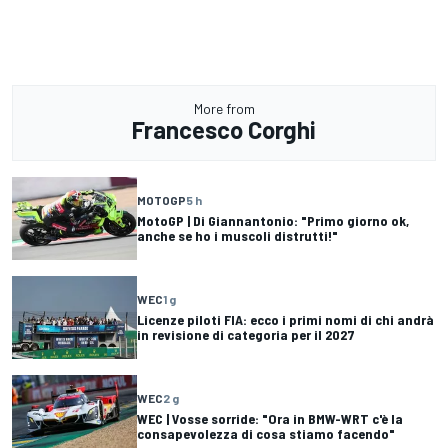
More from
Francesco Corghi
MOTOGP
5 h
MotoGP | Di Giannantonio: "Primo giorno ok,
anche se ho i muscoli distrutti!"
WEC
1 g
Licenze piloti FIA: ecco i primi nomi di chi andrà
in revisione di categoria per il 2027
WEC
2 g
WEC | Vosse sorride: "Ora in BMW-WRT c'è la
consapevolezza di cosa stiamo facendo"