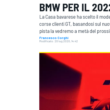
BMW PER IL 202
MOTOGP
WEC
La Casa bavarese ha scelto il model
corse clienti GT, basandosi sul nuov
pista la vedremo a metà del pross
Francesco Corghi
Modificato:
20 lug 2020, 14:42
WRC