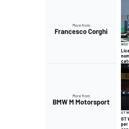
More from
Francesco Corghi
WEC
Lice
nomi
cat
More from
BMW M Motorsport
RALLY
GT W
GT 
per
asp