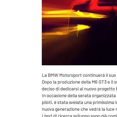
La BMW Motorsport continuerà il suo 
Dopo la produzione della M6 GT3 e il 
deciso di dedicarsi al nuovo progetto 
In occasione della serata organizzata 
piloti, è stata svelata una primissima
nuova generazione che vedrà la luce 
MONOPOSTO
I test di ricerca sviluppo sono già com