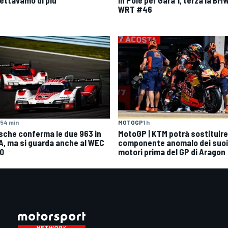
WRT #46
MOTOGP
1 h
54 min
MotoGP | KTM potrà sostituire 
sche conferma le due 963 in
componente anomalo dei suoi
A, ma si guarda anche al WEC
motori prima del GP di Aragon
0