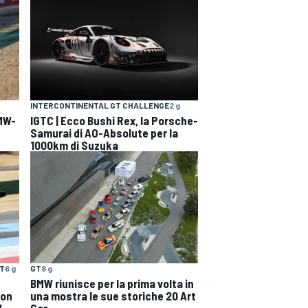
INTERCONTINENTAL GT CHALLENGE
2 g
BMW-
IGTC | Ecco Bushi Rex, la Porsche-
Samurai di AO-Absolute per la
1000km di Suzuka
NT
6 g
GT
8 g
BMW riunisce per la prima volta in
non
una mostra le sue storiche 20 Art
W-
Car