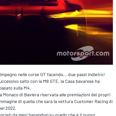
impegno nelle corse GT facendo... due passi indietro!
successivo salto con la M8 GTE, la Casa bavarese ha
basato sulla M4.
a Monaco di Baviera riservata alle premiazioni dei propri
 immagine di quella che sarà la vettura Customer Racing di
nel 2022.
inciati da mesi basandosi su quello che è il nuovo