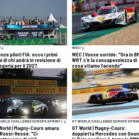
1 g
WEC
1 g
nze piloti FIA: ecco i primi
WEC | Vosse sorride: "Ora in 
 di chi andrà in revisione di
WRT c'è la consapevolezza di
egoria per il 2027
cosa stiamo facendo"
ORLD CHALLENGE EUROPE SPRINT
4 g
GT WORLD CHALLENGE EUROPE SPRI
World | Magny-Cours amara
GT World | Magny-Cours:
 Rossi-Hesse: "Ci
doppietta Mercedes con Gou
ettavamo di più"
in Pole per Gara 1, terza la BM