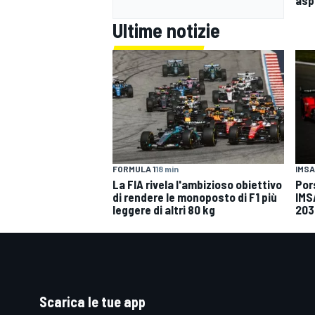
Ultime notizie
FORMULA 1
18 min
IMSA
La FIA rivela l'ambizioso obiettivo
Por
di rendere le monoposto di F1 più
IMS
leggere di altri 80 kg
203
Scarica le tue app