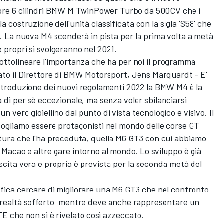
otore 6 cilindri BMW M TwinPower Turbo da 500CV che i
 costruzione dell'unità classificata con la sigla 'S58' che
T. La nuova M4 scenderà in pista per la prima volta a metà
e propri si svolgeranno nel 2021.
ottolineare l'importanza che ha per noi il programma
o il Direttore di BMW Motorsport, Jens Marquardt - E'
ntroduzione dei nuovi regolamenti 2022 la BMW M4 è la
ià di per sè eccezionale, ma senza voler sbilanciarsi
vero gioiellino dal punto di vista tecnologico e visivo. Il
 vogliamo essere protagonisti nel mondo delle corse GT
ttura che l'ha preceduta, quella M6 GT3 con cui abbiamo
Macao e altre gare intorno al mondo. Lo sviluppo è già
cita vera e propria è prevista per la seconda metà del
ifica cercare di migliorare una M6 GT3 che nel confronto
 in realtà sofferto, mentre deve anche rappresentare un
E che non si è rivelato così azzeccato.