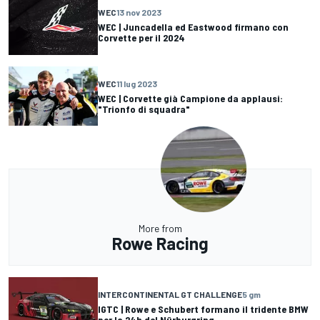
WEC
13 nov 2023
WEC | Juncadella ed Eastwood firmano con
Corvette per il 2024
WEC
11 lug 2023
WEC | Corvette già Campione da applausi:
"Trionfo di squadra"
More from
Rowe Racing
INTERCONTINENTAL GT CHALLENGE
5 gm
IGTC | Rowe e Schubert formano il tridente BMW
per la 24h del Nürburgring