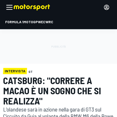
FORMULA 1
MOTOGP
WEC
WRC
INTERVISTA
GT
CATSBURG: "CORRERE A
MACAO È UN SOGNO CHE SI
REALIZZA"
L'olandese sarà in azione nella gara di GT3 sul
Circuito da Guia al volante della BMW M6 della Rowe