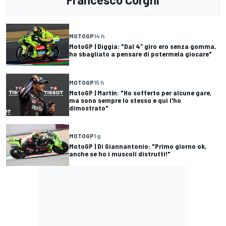
MOTOGP
14 h
MotoGP | Diggia: "Dal 4° giro ero senza gomma,
ho sbagliato a pensare di potermela giocare"
MOTOGP
15 h
MotoGP | Martín: "Ho sofferto per alcune gare,
ma sono sempre lo stesso e qui l'ho
dimostrato"
MOTOGP
1 g
MotoGP | Di Giannantonio: "Primo giorno ok,
anche se ho i muscoli distrutti!"