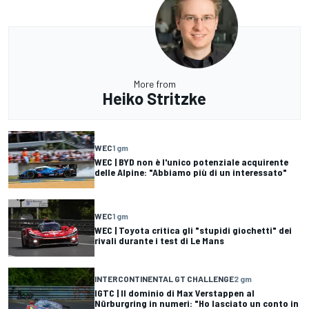
More from
Heiko Stritzke
WEC
1 gm
WEC | BYD non è l'unico potenziale acquirente
delle Alpine: "Abbiamo più di un interessato"
WEC
1 gm
WEC | Toyota critica gli "stupidi giochetti" dei
rivali durante i test di Le Mans
INTERCONTINENTAL GT CHALLENGE
2 gm
IGTC | Il dominio di Max Verstappen al
Nürburgring in numeri: "Ho lasciato un conto in