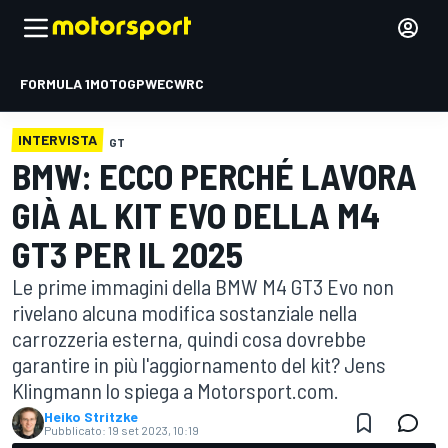
FORMULA 1
MOTOGP
WEC
WRC
INTERVISTA
GT
BMW: ECCO PERCHÉ LAVORA
GIÀ AL KIT EVO DELLA M4
GT3 PER IL 2025
Le prime immagini della BMW M4 GT3 Evo non
rivelano alcuna modifica sostanziale nella
carrozzeria esterna, quindi cosa dovrebbe
garantire in più l'aggiornamento del kit? Jens
Klingmann lo spiega a Motorsport.com.
Heiko Stritzke
Pubblicato:
19 set 2023, 10:19