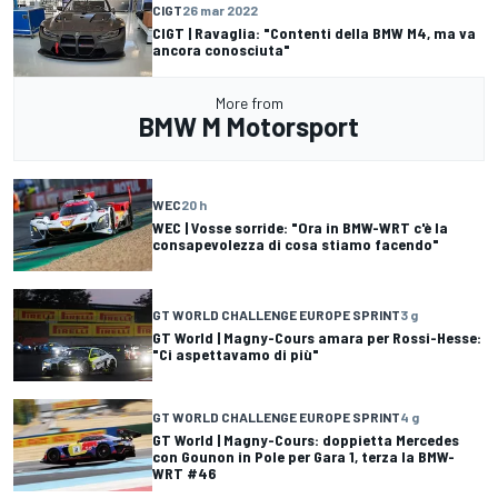
CIGT
26 mar 2022
CIGT | Ravaglia: "Contenti della BMW M4, ma va
ancora conosciuta"
More from
BMW M Motorsport
WEC
20 h
WEC | Vosse sorride: "Ora in BMW-WRT c'è la
consapevolezza di cosa stiamo facendo"
GT WORLD CHALLENGE EUROPE SPRINT
3 g
GT World | Magny-Cours amara per Rossi-Hesse:
"Ci aspettavamo di più"
GT WORLD CHALLENGE EUROPE SPRINT
4 g
GT World | Magny-Cours: doppietta Mercedes
con Gounon in Pole per Gara 1, terza la BMW-
WRT #46