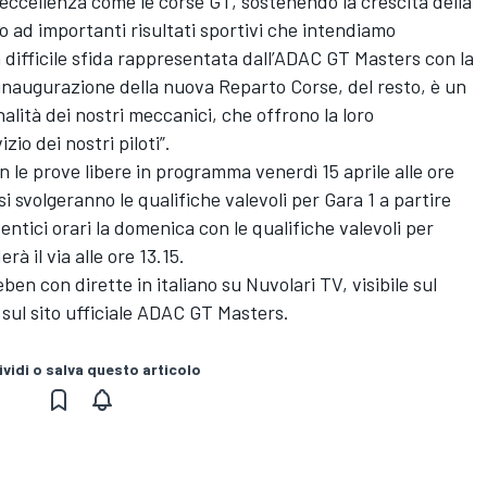
'eccellenza come le corse GT, sostenendo la crescita della
o ad importanti risultati sportivi che intendiamo
 difficile sfida rappresentata dall’ADAC GT Masters con la
inaugurazione della nuova Reparto Corse, del resto, è un
alità dei nostri meccanici, che offrono la loro
o dei nostri piloti”.
 le prove libere in programma venerdì 15 aprile alle ore
 si svolgeranno le qualifiche valevoli per Gara 1 a partire
identici orari la domenica con le qualifiche valevoli per
rà il via alle ore 13.15.
en con dirette in italiano su Nuvolari TV, visibile sul
g sul sito ufficiale ADAC GT Masters.
vidi o salva questo articolo