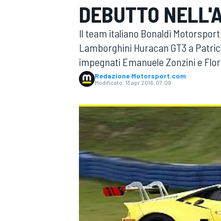
DEBUTTO NELL'
MOTOGP
WEC
Il team italiano Bonaldi Motorspor
Lamborghini Huracan GT3 a Patrick 
impegnati Emanuele Zonzini e Flor
Redazione Motorsport.com
Modificato:
13 apr 2016, 07:09
WRC