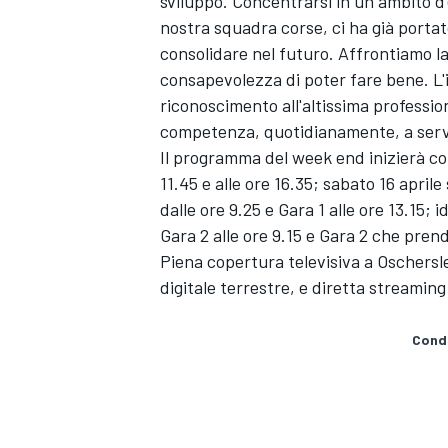
sviluppo. Concentrarsi in un ambito d
nostra squadra corse, ci ha già portat
consolidare nel futuro. Affrontiamo la
consapevolezza di poter fare bene. L'
riconoscimento all'altissima profession
competenza, quotidianamente, a servizi
Il programma del week end inizierà con
11.45 e alle ore 16.35; sabato 16 aprile
dalle ore 9.25 e Gara 1 alle ore 13.15; 
Gara 2 alle ore 9.15 e Gara 2 che prende
Piena copertura televisiva a Oschersleb
digitale terrestre, e diretta streamin
Condi
ENDURANCE/GT