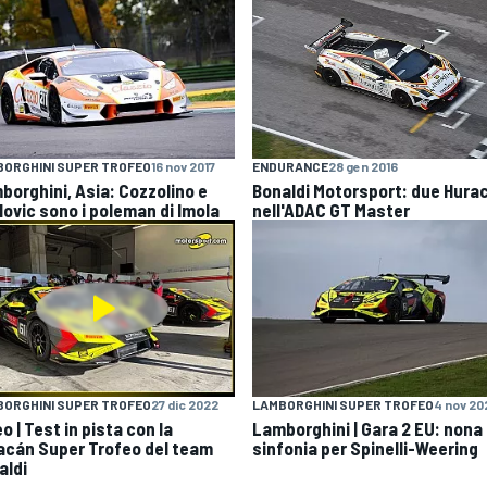
ENDURANCE
28 gen 2016
ORGHINI SUPER TROFEO
16 nov 2017
Bonaldi Motorsport: due Hura
borghini, Asia: Cozzolino e
nell'ADAC GT Master
lovic sono i poleman di Imola
ORGHINI SUPER TROFEO
27 dic 2022
LAMBORGHINI SUPER TROFEO
4 nov 20
o | Test in pista con la
Lamborghini | Gara 2 EU: nona
acán Super Trofeo del team
sinfonia per Spinelli-Weering
aldi