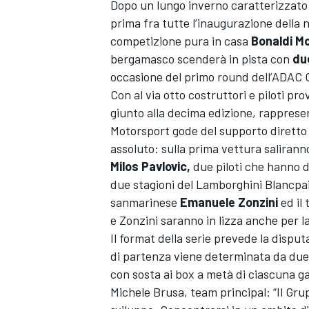
Dopo un lungo inverno caratterizzato 
prima fra tutte l’inaugurazione della
competizione pura in casa
Bonaldi Mo
bergamasco scenderà in pista con
du
occasione del primo round dell’ADAC 
Con al via otto costruttori e piloti p
giunto alla decima edizione, rappresent
Motorsport gode del supporto diretto 
assoluto: sulla prima vettura salirann
Milos Pavlovic,
due piloti che hanno d
due stagioni del Lamborghini Blancpai
sanmarinese
Emanuele Zonzini
ed il
e Zonzini saranno in lizza anche per la 
Il format della serie prevede la disputa
di partenza viene determinata da due di
con sosta ai box a metà di ciascuna g
Michele Brusa, team principal: “Il Gru