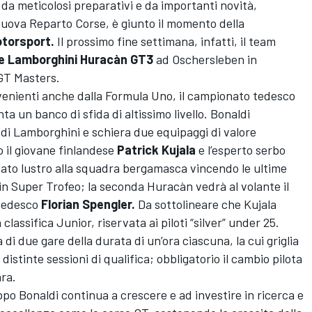
da meticolosi preparativi e da importanti novità,
 nuova Reparto Corse, è giunto il momento della
torsport.
Il prossimo fine settimana, infatti, il team
e Lamborghini Huracàn GT3
ad Oschersleben in
GT Masters.
rovenienti anche dalla Formula Uno, il campionato tedesco
a un banco di sfida di altissimo livello. Bonaldi
di Lamborghini e schiera due equipaggi di valore
o il giovane finlandese
Patrick Kujala
e l’esperto serbo
ato lustro alla squadra bergamasca vincendo le ultime
n Super Trofeo; la seconda Huracàn vedrà al volante il
 tedesco
Florian Spengler.
Da sottolineare che Kujala
classifica Junior, riservata ai piloti “silver” under 25.
 di due gare della durata di un’ora ciascuna, la cui griglia
stinte sessioni di qualifica; obbligatorio il cambio pilota
ara.
ppo Bonaldi continua a crescere e ad investire in ricerca e