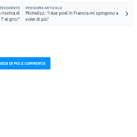
PRECEDENTE
PROSSIMO ARTICOLO
 rischia di
Michelisz: "I due podi in Francia mi spingono a
1" al giro!"
voler di più"
VEDI DI PIÙ E COMMENTA