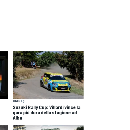
CIAR
1 g
Suzuki Rally Cup: Villardi vince la
gara più dura della stagione ad
Alba