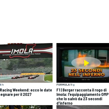
6 h
FORMULA 1
1 g
 Racing Weekend: ecco le date
F1 | Berger racconta il rogo di
segnare per il 2027
Imola: l'equipaggiamento OMP
che lo salvò da 23 secondi
d'inferno