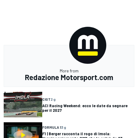
More from
Redazione Motorsport.com
CIGT
2 g
ACI Racing Weekend: ecco le date da segnare
per il 2027
FORMULA 1
3 g
F1 | Berger racconta il rogo di Imola: