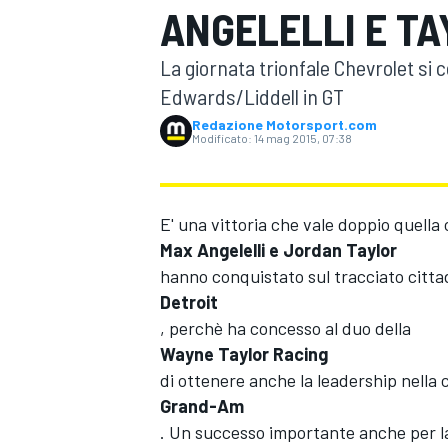
ANGELELLI E T
MOTOGP
WEC
La giornata trionfale Chevrolet si
Edwards/Liddell in GT
Redazione Motorsport.com
Modificato:
14 mag 2015, 07:38
E' una vittoria che vale doppio quella
Max Angelelli e Jordan Taylor
WRC
hanno conquistato sul tracciato citta
Detroit
, perchè ha concesso al duo della
Wayne Taylor Racing
di ottenere anche la leadership nella 
Grand-Am
. Un successo importante anche per l