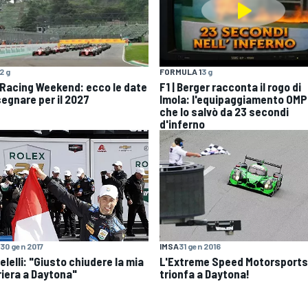
2 g
FORMULA 1
3 g
 Racing Weekend: ecco le date
F1 | Berger racconta il rogo di
segnare per il 2027
Imola: l'equipaggiamento OMP
che lo salvò da 23 secondi
d'inferno
30 gen 2017
IMSA
31 gen 2016
lelli: "Giusto chiudere la mia
L'Extreme Speed Motorsports
riera a Daytona"
trionfa a Daytona!