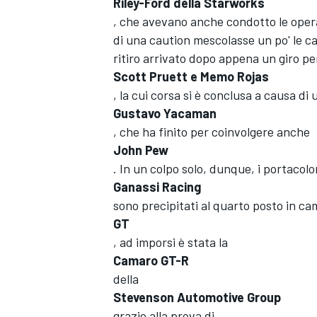
Riley-Ford della Starworks
, che avevano anche condotto le operaz
di una caution mescolasse un po' le cart
ritiro arrivato dopo appena un giro per 
Scott Pruett e Memo Rojas
, la cui corsa si è conclusa a causa di
Gustavo Yacaman
, che ha finito per coinvolgere anche
John Pew
. In un colpo solo, dunque, i portacolor
Ganassi Racing
sono precipitati al quarto posto in c
GT
, ad imporsi è stata la
Camaro GT-R
della
Stevenson Automotive Group
grazie alla prova di