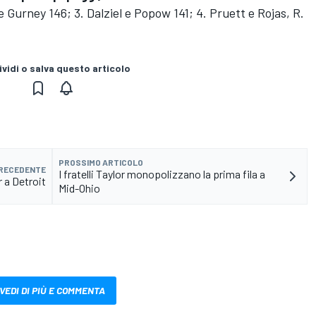
 e Gurney 146; 3. Dalziel e Popow 141; 4. Pruett e Rojas, R.
vidi o salva questo articolo
PROSSIMO ARTICOLO
PRECEDENTE
I fratelli Taylor monopolizzano la prima fila a
 a Detroit
Mid-Ohio
VEDI DI PIÙ E COMMENTA