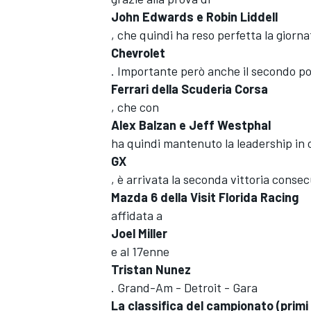
John Edwards e Robin Liddell
, che quindi ha reso perfetta la giorna
Chevrolet
. Importante però anche il secondo po
Ferrari della Scuderia Corsa
, che con
Alex Balzan e Jeff Westphal
ha quindi mantenuto la leadership in 
GX
, è arrivata la seconda vittoria consec
Mazda 6 della Visit Florida Racing
affidata a
Joel Miller
ENDURANCE/GT
e al 17enne
Tristan Nunez
. Grand-Am - Detroit - Gara
La classifica del campionato (primi