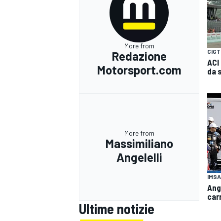
More from
CIGT
Redazione
ACI
Motorsport.com
da 
More from
Massimiliano
Angelelli
IMSA
Ange
car
Ultime notizie