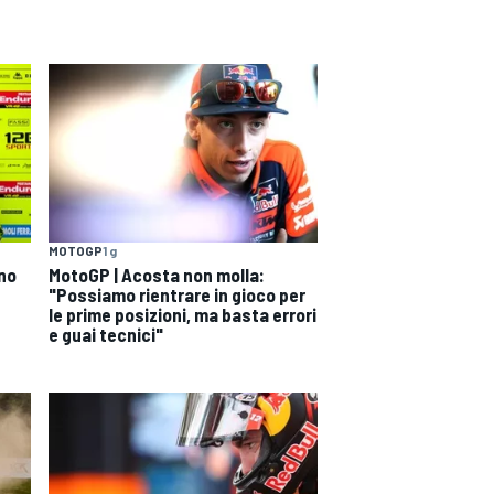
MOTOGP
1 g
ono
MotoGP | Acosta non molla:
"Possiamo rientrare in gioco per
le prime posizioni, ma basta errori
e guai tecnici"