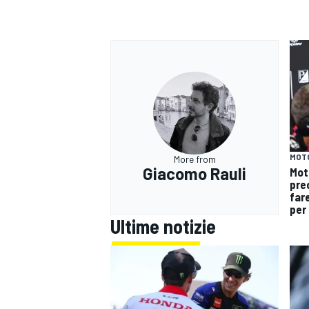
MOT
More from
Giacomo Rauli
Mot
pre
fare
per 
Ultime notizie
RALLY