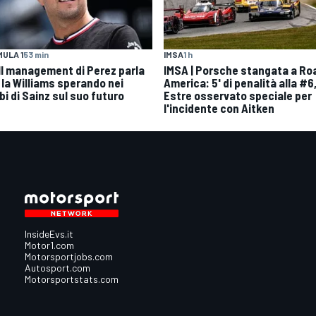
IMSA
1 h
ULA 1
53 min
IMSA | Porsche stangata a Ro
| Il management di Perez parla
America: 5' di penalità alla #6
 la Williams sperando nei
Estre osservato speciale per
bi di Sainz sul suo futuro
l'incidente con Aitken
InsideEvs.it
Motor1.com
Motorsportjobs.com
Autosport.com
Motorsportstats.com