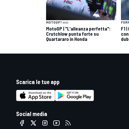
MOTOGP
7 min
FORM
MotoGP | "L'alleanza perfetta":
F1 
Crutchlow punta forte su
con
Quartararo in Honda
dub
Scarica le tue app
Social media