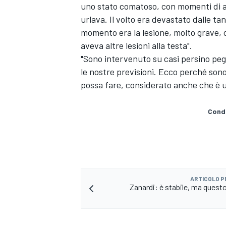
uno stato comatoso, con momenti di a
urlava. Il volto era devastato dalle ta
momento era la lesione, molto grave, ch
aveva altre lesioni alla testa".
"Sono intervenuto su casi persino pegg
le nostre previsioni. Ecco perché son
possa fare, considerato anche che è un 
Condi
ARTICOLO 
ENDURANCE/GT
Zanardi: è stabile, ma questo