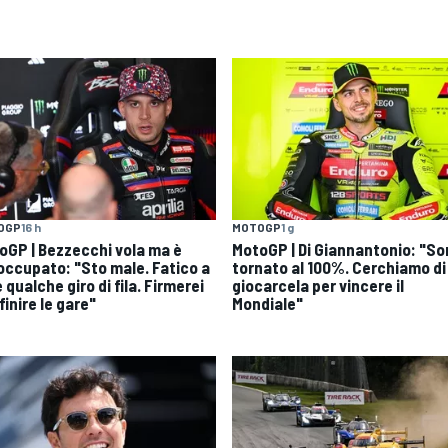
OGP
16 h
MOTOGP
1 g
oGP | Bezzecchi vola ma è
MotoGP | Di Giannantonio: "S
occupato: "Sto male. Fatico a
tornato al 100%. Cerchiamo di
 qualche giro di fila. Firmerei
giocarcela per vincere il
finire le gare"
Mondiale"