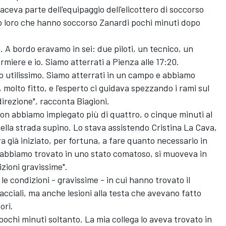
aceva parte dell'equipaggio dell'elicottero di soccorso
 loro che hanno soccorso Zanardi pochi minuti dopo
. A bordo eravamo in sei: due piloti, un tecnico, un
rmiere e io. Siamo atterrati a Pienza alle 17:20.
to utilissimo. Siamo atterrati in un campo e abbiamo
molto fitto, e l'esperto ci guidava spezzando i rami sul
irezione", racconta Biagioni.
 non abbiamo impiegato più di quattro, o cinque minuti al
ella strada supino. Lo stava assistendo Cristina La Cava,
 già iniziato, per fortuna, a fare quanto necessario in
Lo abbiamo trovato in uno stato comatoso, si muoveva in
zioni gravissime".
 le condizioni - gravissime - in cui hanno trovato il
cciali, ma anche lesioni alla testa che avevano fatto
ori.
pochi minuti soltanto. La mia collega lo aveva trovato in