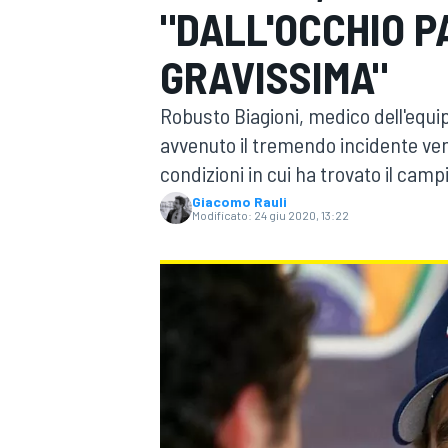
"DALL'OCCHIO P
MOTOGP
WEC
GRAVISSIMA"
Robusto Biagioni, medico dell'equip
avvenuto il tremendo incidente ven
condizioni in cui ha trovato il cam
Giacomo Rauli
Modificato:
24 giu 2020, 13:22
WRC