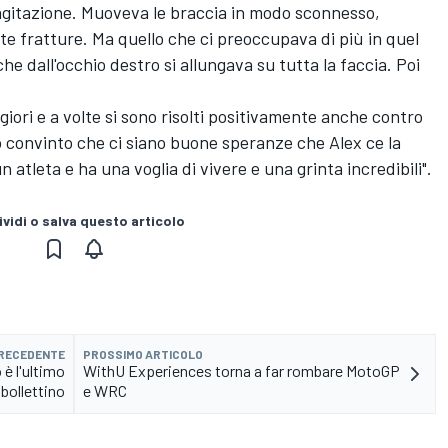
gitazione. Muoveva le braccia in modo sconnesso,
nte fratture. Ma quello che ci preoccupava di più in quel
e dall'occhio destro si allungava su tutta la faccia. Poi
iori e a volte si sono risolti positivamente anche contro
o convinto che ci siano buone speranze che Alex ce la
atleta e ha una voglia di vivere e una grinta incredibili".
vidi o salva questo articolo
PRECEDENTE
PROSSIMO ARTICOLO
 è l'ultimo
WithU Experiences torna a far rombare MotoGP
bollettino
e WRC