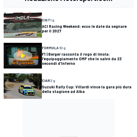
CIGT
1 g
ACI Racing Weekend: ecco le date da segnare
per il 2027
FORMULA 1
2 g
F1 | Berger racconta il rogo di Imola:
l'equipaggiamento OMP che lo salvò da 23
secondi d'inferno
CIAR
2 g
Suzuki Rally Cup: Villardi vince la gara più dura
della stagione ad Alba