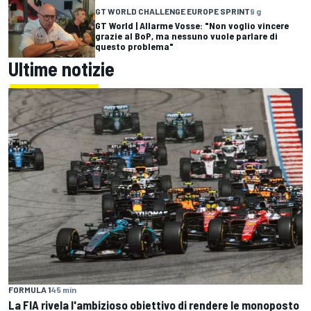
GT WORLD CHALLENGE EUROPE SPRINT
9 g
GT World | Allarme Vosse: "Non voglio vincere
grazie al BoP, ma nessuno vuole parlare di
questo problema"
Ultime notizie
FORMULA 1
45 min
La FIA rivela l'ambizioso obiettivo di rendere le monoposto