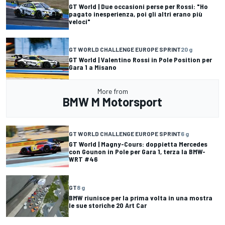
GT World | Due occasioni perse per Rossi: "Ho
pagato inesperienza, poi gli altri erano più
veloci"
GT WORLD CHALLENGE EUROPE SPRINT
20 g
GT World | Valentino Rossi in Pole Position per
Gara 1 a Misano
More from
BMW M Motorsport
GT WORLD CHALLENGE EUROPE SPRINT
6 g
GT World | Magny-Cours: doppietta Mercedes
con Gounon in Pole per Gara 1, terza la BMW-
WRT #46
GT
8 g
BMW riunisce per la prima volta in una mostra
le sue storiche 20 Art Car