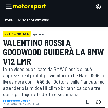
FORMULA 1
MOTOGP
WEC
WRC
ULTIME NOTIZIE
Speciale
VALENTINO ROSSI A
GOODWOOD GUIDERÀ LA BMW
V12 LMR
In un video pubblicato da BMW Classic si può
apprezzare il prototipo vincitore di Le Mans 1999 in
livrea nera con il #46 del 'Dottore' sulla fiancata: ad
attenderlo la mitica Hillclimb britannica con altre
stelle protagoniste del fine settimana.
Francesco Corghi
Pubblicato:
7 lug 2026, 16:31